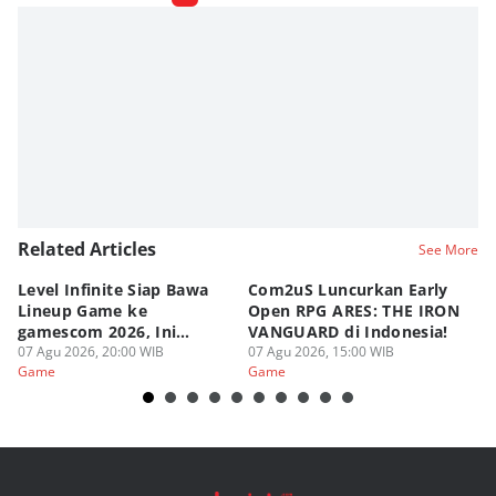
M. Meka
Editor
Fahrul Razi Uni Nurullah
Related Articles
See More
Level Infinite Siap Bawa
Com2uS Luncurkan Early
R
Lineup Game ke
Open RPG ARES: THE IRON
Zo
gamescom 2026, Ini
VANGUARD di Indonesia!
Ke
Judulnya!
07 Agu 2026, 20:00 WIB
07 Agu 2026, 15:00 WIB
07
Game
Game
G