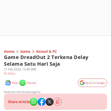
Home
Game
Konsol & PC
Game DreadOut 2 Terkena Delay
Selama Satu Hari Saja
21 Feb 2020, 15:49 WIB
M. Meka
News
Channel
Add Us on Google
facebook.com/dreadoutgame
Share Article