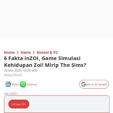
Home
Game
Konsol & PC
6 Fakta inZOI, Game Simulasi
Kehidupan Zoi! Mirip The Sims?
26 Mar 2025, 18:00 WIB
Aditya Daniel
News
Channel
Add Us on Google
dok. inZOI
Intinya Sih