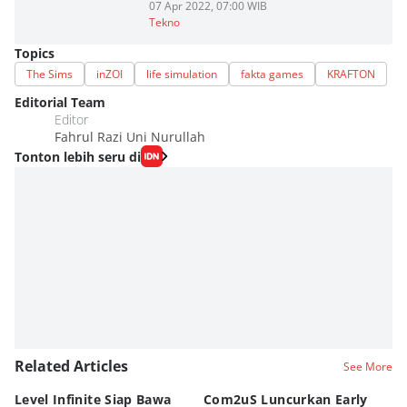
07 Apr 2022, 07:00 WIB
Tekno
Topics
The Sims
inZOI
life simulation
fakta games
KRAFTON
Editorial Team
Editor
Fahrul Razi Uni Nurullah
Tonton lebih seru di
Related Articles
See More
Level Infinite Siap Bawa
Com2uS Luncurkan Early
R