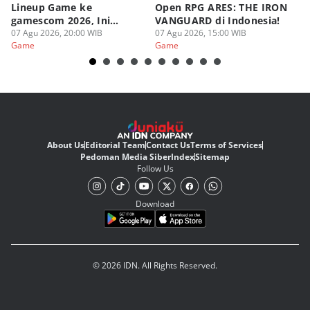
Lineup Game ke
Open RPG ARES: THE IRON
Zo
gamescom 2026, Ini
VANGUARD di Indonesia!
Ke
Judulnya!
07 Agu 2026, 20:00 WIB
07 Agu 2026, 15:00 WIB
07
Game
Game
G
About Us
Editorial Team
Contact Us
Terms of Services
Pedoman Media Siber
Index
Sitemap
Follow Us
Download
© 2026 IDN. All Rights Reserved.