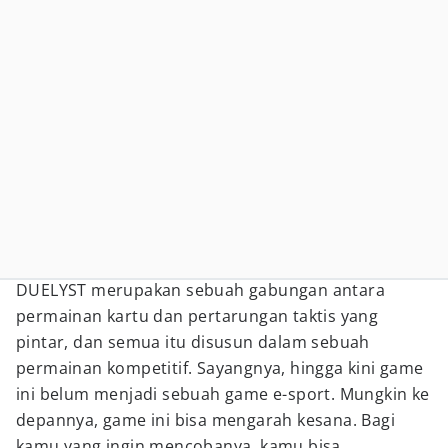
DUELYST merupakan sebuah gabungan antara
permainan kartu dan pertarungan taktis yang
pintar, dan semua itu disusun dalam sebuah
permainan kompetitif. Sayangnya, hingga kini game
ini belum menjadi sebuah game e-sport. Mungkin ke
depannya, game ini bisa mengarah kesana. Bagi
kamu yang ingin mencobanya, kamu bisa