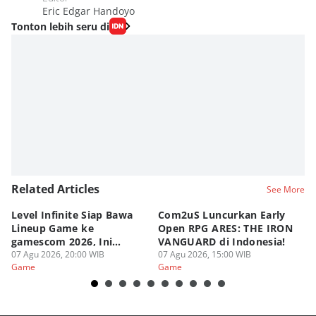
Eric Edgar Handoyo
Tonton lebih seru di
Related Articles
See More
Level Infinite Siap Bawa
Com2uS Luncurkan Early
R
Lineup Game ke
Open RPG ARES: THE IRON
Zo
gamescom 2026, Ini
VANGUARD di Indonesia!
Ke
Judulnya!
07 Agu 2026, 20:00 WIB
07 Agu 2026, 15:00 WIB
07
Game
Game
G