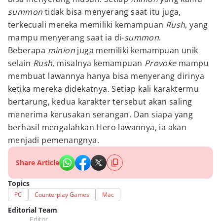
summon
tidak bisa menyerang saat itu juga,
terkecuali mereka memiliki kemampuan
Rush
, yang
mampu menyerang saat ia di-
summon
.
Beberapa
minion
juga memiliki kemampuan unik
selain
Rush
, misalnya kemampuan
Provoke
mampu
membuat lawannya hanya bisa menyerang dirinya
ketika mereka didekatnya. Setiap kali karaktermu
bertarung, kedua karakter tersebut akan saling
menerima kerusakan serangan. Dan siapa yang
berhasil mengalahkan Hero lawannya, ia akan
menjadi pemenangnya.
Share Article
Topics
PC
Counterplay Games
Mac
Editorial Team
Editor