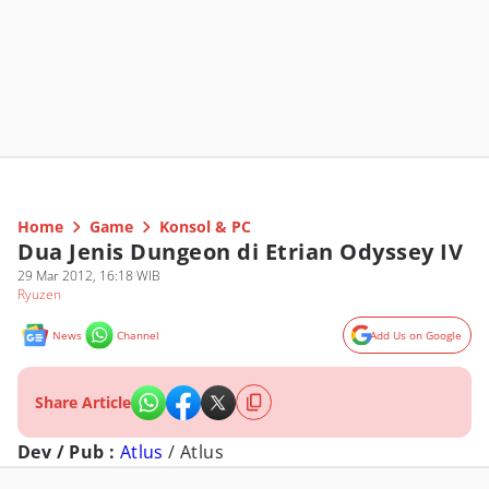
Home
Game
Konsol & PC
Dua Jenis Dungeon di Etrian Odyssey IV
29 Mar 2012, 16:18 WIB
Ryuzen
News
Channel
Add Us on Google
Share Article
Dev / Pub :
Atlus
/ Atlus