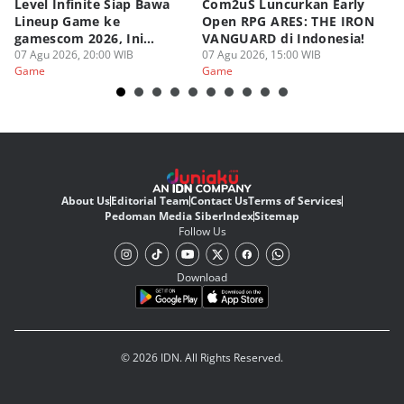
Level Infinite Siap Bawa
Com2uS Luncurkan Early
R
Lineup Game ke
Open RPG ARES: THE IRON
Zo
gamescom 2026, Ini
VANGUARD di Indonesia!
Ke
Judulnya!
07 Agu 2026, 20:00 WIB
07 Agu 2026, 15:00 WIB
07
Game
Game
G
About Us
Editorial Team
Contact Us
Terms of Services
Pedoman Media Siber
Index
Sitemap
Follow Us
Download
© 2026 IDN. All Rights Reserved.