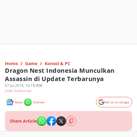
Home
Game
Konsol & PC
Dragon Nest Indonesia Munculkan
Assassin di Update Terbarunya
07 Jul 2014, 16:18 WIB
Jodie Suherman
News
Channel
Add Us on Google
Share Article