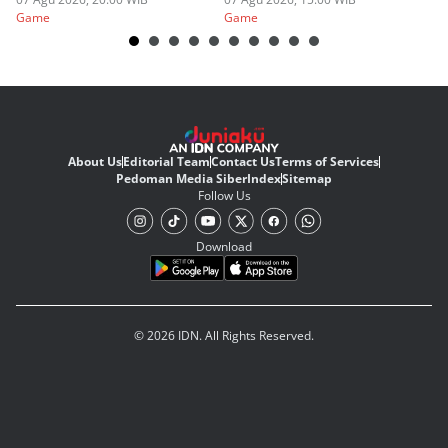
Judulnya!
Game
Game
G
About Us
Editorial Team
Contact Us
Terms of Services
Pedoman Media Siber
Index
Sitemap
Follow Us
Download
© 2026 IDN. All Rights Reserved.