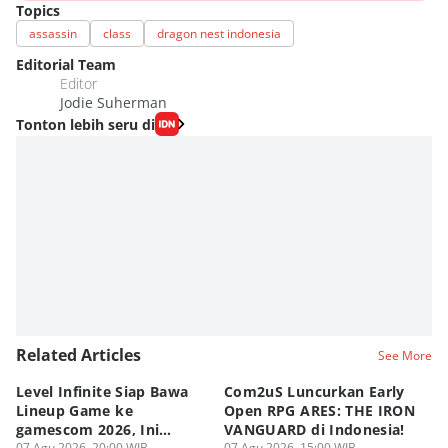
Topics
assassin
class
dragon nest indonesia
Editorial Team
Editor
Jodie Suherman
Tonton lebih seru di
Related Articles
See More
Level Infinite Siap Bawa
Com2uS Luncurkan Early
R
Lineup Game ke
Open RPG ARES: THE IRON
Zo
gamescom 2026, Ini
VANGUARD di Indonesia!
Ke
07 Agu 2026, 20:00 WIB
07 Agu 2026, 15:00 WIB
07