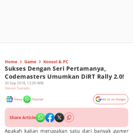
Home
Game
Konsol & PC
Sukses Dengan Seri Pertamanya,
Codemasters Umumkan DiRT Rally 2.0!
30 Sep 2018, 13:00 WIB
Steven Sianada
News
Channel
Add Us on Google
Share Article
Apakah kalian merupakan satu dari banyak
gamer