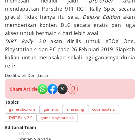
memesan melalui jalur
pre-order
akan
mendapatkan Porsche 911 RGT Rally Spec secara
gratis! Tidak hanya itu saja,
Deluxe Edition
akan
memberikan konten DLC secara gratis dan juga
akses untuk bermain 4 hari lebih awal!
DiRT Rally 2.0
akan dirilis untuk XBOX One,
Playstation 4 dan PC pada 26 Februari 2019. Siapkah
kalian untuk merasakan sekali lagi ganasnya dunia
reli?
Diedit oleh Doni Jaelani
Share Article
Topics
game xbox one
game pc
simracing
codemasters
DiRT Rally 2.0
game playstation 4
Editorial Team
Editor
Steven Sianada