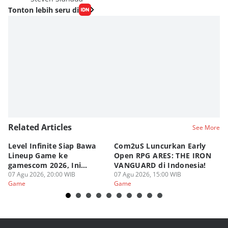
Tonton lebih seru di
Related Articles
See More
Level Infinite Siap Bawa
Com2uS Luncurkan Early
R
Lineup Game ke
Open RPG ARES: THE IRON
Zo
gamescom 2026, Ini
VANGUARD di Indonesia!
Ke
Judulnya!
07 Agu 2026, 20:00 WIB
07 Agu 2026, 15:00 WIB
07
Game
Game
G