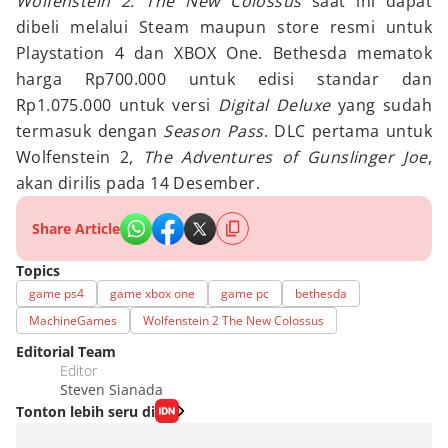
Wolfenstein 2: The New Colossus
saat ini dapat
dibeli melalui Steam maupun store resmi untuk
Playstation 4 dan XBOX One. Bethesda mematok
harga Rp700.000 untuk edisi standar dan
Rp1.075.000 untuk versi
Digital Deluxe
yang sudah
termasuk dengan
Season Pass
. DLC pertama untuk
Wolfenstein 2,
The Adventures of Gunslinger Joe
,
akan dirilis pada 14 Desember.
Share Article
Topics
game ps4
game xbox one
game pc
bethesda
MachineGames
Wolfenstein 2 The New Colossus
Editorial Team
Editor
Steven Sianada
Tonton lebih seru di