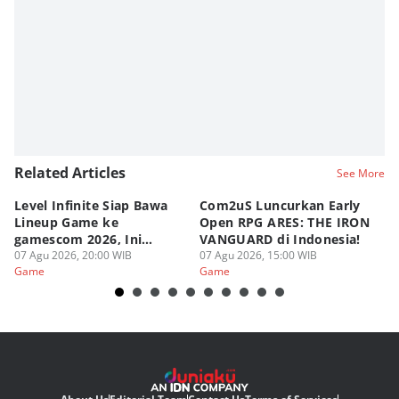
Related Articles
See More
Level Infinite Siap Bawa
Com2uS Luncurkan Early
R
Lineup Game ke
Open RPG ARES: THE IRON
Zo
gamescom 2026, Ini
VANGUARD di Indonesia!
Ke
Judulnya!
07 Agu 2026, 20:00 WIB
07 Agu 2026, 15:00 WIB
07
Game
Game
G