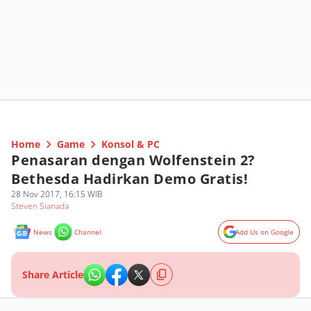
Home
Game
Konsol & PC
Penasaran dengan Wolfenstein 2?
Bethesda Hadirkan Demo Gratis!
28 Nov 2017, 16:15 WIB
Steven Sianada
News
Channel
Add Us on Google
Share Article