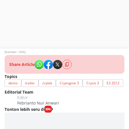
[Sumber: CVG]
Share Article
Topics
demo
trailer
crytek
Cryengine 3
Crysis 3
E3 2012
Editorial Team
Editor
Febrianto Nur Anwari
Tonton lebih seru di