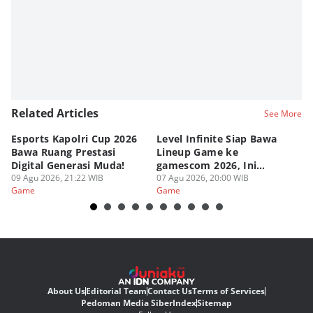
Related Articles
See More
Esports Kapolri Cup 2026
Level Infinite Siap Bawa
C
Bawa Ruang Prestasi
Lineup Game ke
O
Digital Generasi Muda!
gamescom 2026, Ini
V
09 Agu 2026, 21:22 WIB
Judulnya!
07 Agu 2026, 20:00 WIB
07
Game
Game
G
About Us
Editorial Team
Contact Us
Terms of Services
Pedoman Media Siber
Index
Sitemap