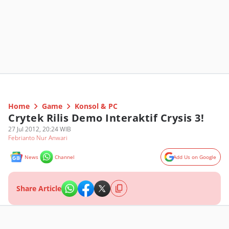
Home
Game
Konsol & PC
Crytek Rilis Demo Interaktif Crysis 3!
27 Jul 2012, 20:24 WIB
Febrianto Nur Anwari
News
Channel
Add Us on Google
Share Article