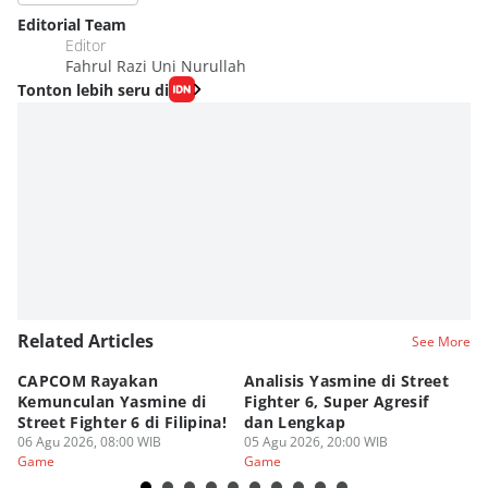
Editorial Team
Editor
Fahrul Razi Uni Nurullah
Tonton lebih seru di
Related Articles
See More
CAPCOM Rayakan
Analisis Yasmine di Street
ra
Kemunculan Yasmine di
Fighter 6, Super Agresif
W
Street Fighter 6 di Filipina!
dan Lengkap
Ho
06 Agu 2026, 08:00 WIB
05 Agu 2026, 20:00 WIB
20
03
Game
Game
G