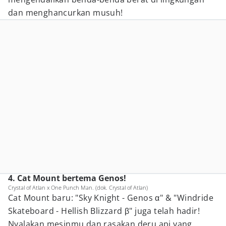
dan menghancurkan musuh!
4. Cat Mount bertema Genos!
Crystal of Atlan x One Punch Man. (dok. Crystal of Atlan)
Cat Mount baru: "Sky Knight - Genos α" & "Windride
Skateboard - Hellish Blizzard β" juga telah hadir!
Nyalakan mesinmu dan rasakan deru api yang