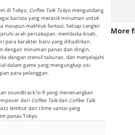
am di Tokyo,
Coffee Talk Tokyo
mengundang
agai barista yang meracik minuman untuk
 maupun makhluk fantasi. Setiap cangkir
More 
garuhi arah percakapan, membuka kisah,
i para karakter baru yang dihadirkan.
n dengan minuman panas dan dingin,
ka dengan stensil taburan, dan menjelajahi
osial dalam game yang mengungkap sisi
pan para pelanggan.
gan soundtrack lo-fi yang menenangkan
komposer dari
Coffee Talk
dan
Coffee Talk
azz lembut dan ritme santai yang
sim panas Tokyo.