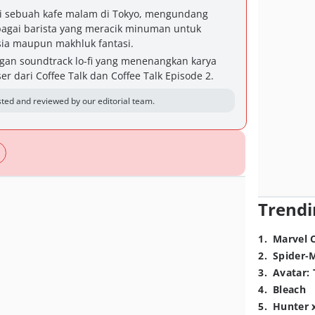
 di sebuah kafe malam di Tokyo, mengundang
agai barista yang meracik minuman untuk
ia maupun makhluk fantasi.
gan soundtrack lo-fi yang menenangkan karya
r dari Coffee Talk dan Coffee Talk Episode 2.
ted and reviewed by our editorial team.
Trendi
1
.
Marvel 
2
.
Spider-
3
.
Avatar: 
4
.
Bleach
5
.
Hunter 