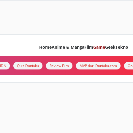
Home
Anime & Manga
Film
Game
Geek
Tekno
i IDN
Quiz Duniaku
Review Film
MVP dari Duniaku.com
On