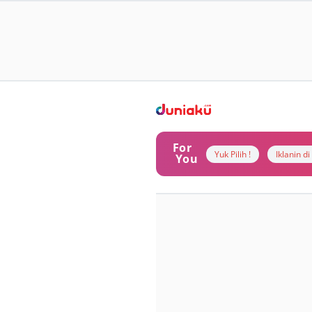
For
Yuk Pilih !
Iklanin d
You