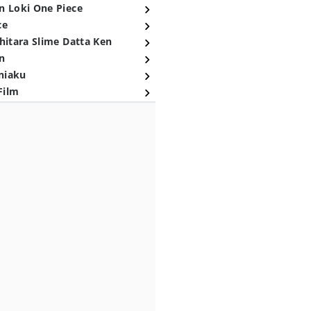
n Loki One Piece
ce
hitara Slime Datta Ken
n
niaku
Film