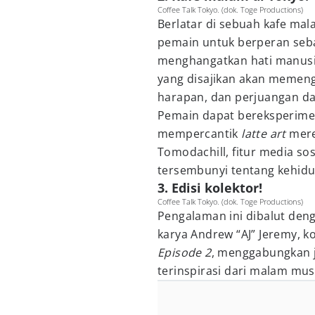
Coffee Talk Tokyo. (dok. Toge Productions)
Berlatar di sebuah kafe mal
pemain untuk berperan seb
menghangatkan hati manusia
yang disajikan akan memen
harapan, dan perjuangan dar
Pemain dapat bereksperime
mempercantik
latte art
mere
Tomodachill, fitur media s
tersembunyi tentang kehidu
3. Edisi kolektor!
Coffee Talk Tokyo. (dok. Toge Productions)
Pengalaman ini dibalut den
karya Andrew “AJ” Jeremy, 
Episode 2
, menggabungkan j
terinspirasi dari malam mu