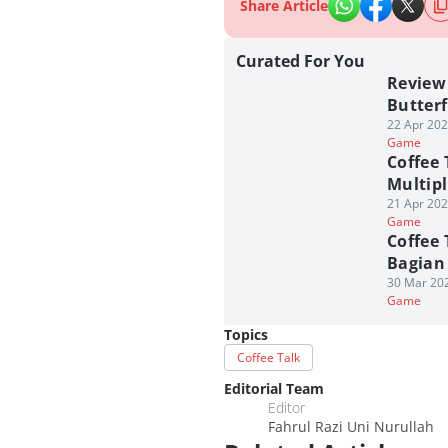
Share Article
Curated For You
Review 
Butterf
22 Apr 202
Game
Coffee 
Multip
21 Apr 202
Game
Coffee 
Bagian
30 Mar 202
Game
Topics
Coffee Talk
Editorial Team
Editor
Fahrul Razi Uni Nurullah