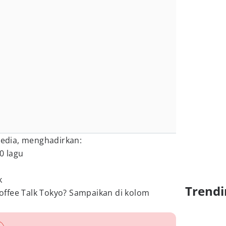
rsedia, menghadirkan:
0 lagu
k
Trendi
ffee Talk Tokyo? Sampaikan di kolom