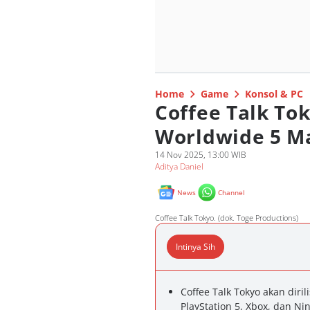
Home
Game
Konsol & PC
Coffee Talk Tok
Worldwide 5 Ma
14 Nov 2025, 13:00 WIB
Aditya Daniel
News
Channel
Coffee Talk Tokyo. (dok. Toge Productions)
Intinya Sih
Coffee Talk Tokyo akan diril
PlayStation 5, Xbox, dan Ni