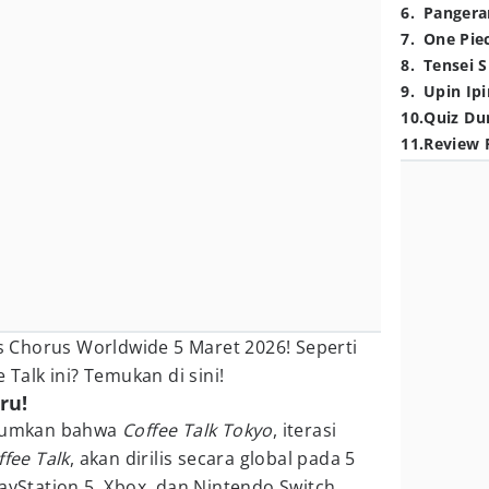
6
.
Pangera
7
.
One Pie
8
.
Tensei S
9
.
Upin Ipi
10
.
Quiz Du
11
.
Review 
is Chorus Worldwide 5 Maret 2026! Seperti
 Talk ini? Temukan di sini!
ru!
mumkan bahwa
Coffee Talk Tokyo
, iterasi
ffee Talk
, akan dirilis secara global pada 5
ayStation 5, Xbox, dan Nintendo Switch.