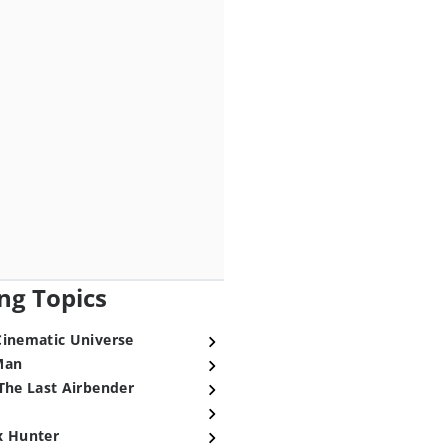
ng Topics
Cinematic Universe
Man
The Last Airbender
x Hunter