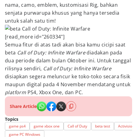
nama, camo, emblem, kustomisasi Rig, bahkan
senjata purwarupa khusus yang hanya tersedia
untuk salah satu tim!
[read_more id="260334"]
Semua fitur di atas tadi akan bisa kamu cicipi saat
beta
Call of Duty: Infinite Warfare
diadakan pada
dua periode dalam bulan Oktober ini. Untuk tanggal
rilisnya sendiri,
Call of Duty: Infinite Warfare
disiapkan segera meluncur ke toko-toko secara fisik
maupun digital pada 4 November mendatang untuk
platform
PS4, Xbox One, dan PC.
Share Article
Topics
game ps4
game xbox one
Call of Duty
beta test
Activision
game PC Windows