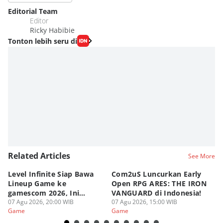
Editorial Team
Editor
Ricky Habibie
Tonton lebih seru di
Related Articles
See More
Level Infinite Siap Bawa
Com2uS Luncurkan Early
R
Lineup Game ke
Open RPG ARES: THE IRON
Zo
gamescom 2026, Ini
VANGUARD di Indonesia!
Ke
Judulnya!
07 Agu 2026, 20:00 WIB
07 Agu 2026, 15:00 WIB
07
Game
Game
G