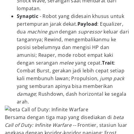
Shock Wave, serangan saat mendarat dari
lompatan.
Synaptic
- Robot yang didesain khusus untuk
pertempuran jarak dekat.
Payload
: Equalizer,
dua
machine gun
dengan
supressor
keluar dari
tangannya; Rewind, mengembalikanmu ke
posisi sebelumnya dan mengisi HP dan
amunisi; Reaper, mode robot empat kaki
dengan serangan
melee
yang cepat.
Trait
:
Combat Burst, gerakan jadi lebih cepat setiap
kali membunuh lawan; Propulsion,
jump pack
yang semburan apinya bisa memberikan
damage
; Rushdown, dash horizontal ke segala
arah.
Bersama dengan tiga map yang disediakan di
beta
Call of Duty: Infinite Warfare --
Frontier, stasiun luar
angkasa dengan koridor-koridor panjang; Frost,