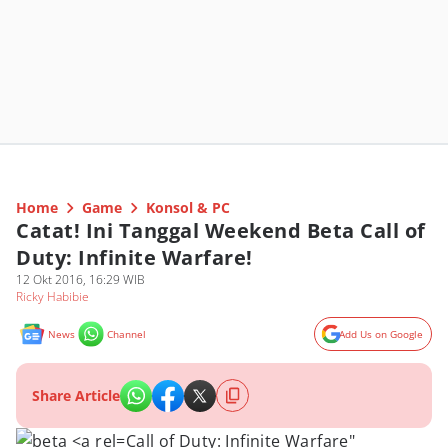
Home
Game
Konsol & PC
Catat! Ini Tanggal Weekend Beta Call of
Duty: Infinite Warfare!
12 Okt 2016, 16:29 WIB
Ricky Habibie
News
Channel
Add Us on Google
Share Article
Call of Duty: Infinite Warfare"