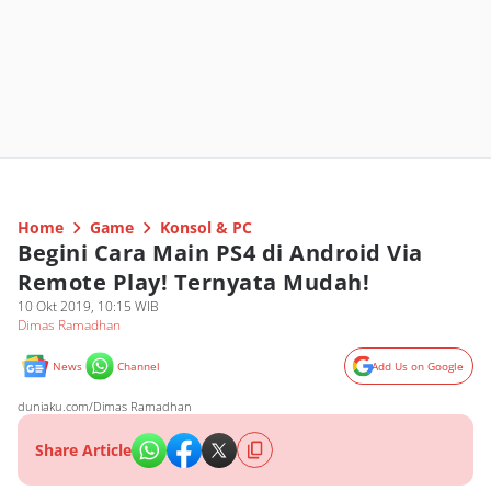
Home
Game
Konsol & PC
Begini Cara Main PS4 di Android Via
Remote Play! Ternyata Mudah!
10 Okt 2019, 10:15 WIB
Dimas Ramadhan
News
Channel
Add Us on Google
duniaku.com/Dimas Ramadhan
Share Article