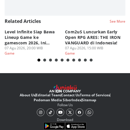
Related Articles
See More
Level Infinite Siap Bawa
Com2uS Luncurkan Early
R
Lineup Game ke
Open RPG ARES: THE IRON
Zo
gamescom 2026, Ini
VANGUARD di Indonesia!
Ke
Judulnya!
07 Agu 2026, 20:00 WIB
07 Agu 2026, 15:00 WIB
07
Game
Game
G
About Us
Editorial Team
Contact Us
Terms of Services
Pedoman Media Siber
Index
Sitemap
Follow Us
Download