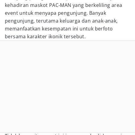
kehadiran maskot PAC-MAN yang berkeliling area
event untuk menyapa pengunjung. Banyak
pengunjung, terutama keluarga dan anak-anak,
memanfaatkan kesempatan ini untuk berfoto
bersama karakter ikonik tersebut.