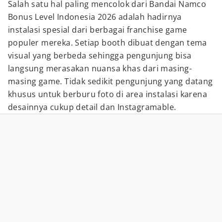
Salah satu hal paling mencolok dari Bandai Namco
Bonus Level Indonesia 2026 adalah hadirnya
instalasi spesial dari berbagai franchise game
populer mereka. Setiap booth dibuat dengan tema
visual yang berbeda sehingga pengunjung bisa
langsung merasakan nuansa khas dari masing-
masing game. Tidak sedikit pengunjung yang datang
khusus untuk berburu foto di area instalasi karena
desainnya cukup detail dan Instagramable.