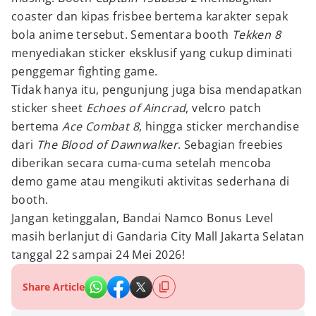
coaster dan kipas frisbee bertema karakter sepak
bola anime tersebut. Sementara booth
Tekken 8
menyediakan sticker eksklusif yang cukup diminati
penggemar fighting game.
Tidak hanya itu, pengunjung juga bisa mendapatkan
sticker sheet
Echoes of Aincrad
, velcro patch
bertema
Ace Combat 8
, hingga sticker merchandise
dari
The Blood of Dawnwalker
. Sebagian freebies
diberikan secara cuma-cuma setelah mencoba
demo game atau mengikuti aktivitas sederhana di
booth.
Jangan ketinggalan, Bandai Namco Bonus Level
masih berlanjut di Gandaria City Mall Jakarta Selatan
tanggal 22 sampai 24 Mei 2026!
Share Article