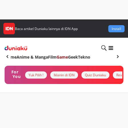
Baca artikel
Duniaku
lainnya di IDN App
Install
Home
Anime & Manga
Film
Game
Geek
Tekno
For
Yuk Pilih !
Iklanin di IDN
Quiz Duniaku
Review
You