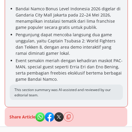
Bandai Namco Bonus Level Indonesia 2026 digelar di
Gandaria City Mall Jakarta pada 22–24 Mei 2026,
menampilkan instalasi tematik dari lima franchise
game populer secara gratis untuk publik.
Pengunjung dapat mencoba langsung dua game
unggulan, yaitu Captain Tsubasa 2: World Fighters
dan Tekken 8, dengan area demo interaktif yang
ramai diminati gamer lokal.
Event semakin meriah dengan kehadiran maskot PAC-
MAN, special guest seperti Erria Eri dan Eno Bening,
serta pembagian freebies eksklusif bertema berbagai
game Bandai Namco.
This section summary was AI-assisted and reviewed by our
editorial team.
Share Article