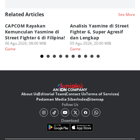
Related Articles
See More
CAPCOM Rayakan
Analisis Yasmine di Street
ra
Kemunculan Yasmine di
Fighter 6, Super Agresif
W
Street Fighter 6 di Filipina!
dan Lengkap
Ho
06 Agu 2026, 08:00 WIB
05 Agu 2026, 20:00 WIB
20
03
Game
Game
G
About Us
Editorial Team
Contact Us
Terms of Services
Pedoman Media Siber
Index
Sitemap
Follow Us
Download