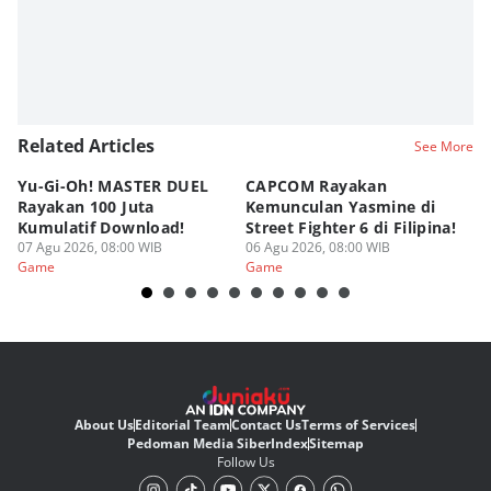
Related Articles
See More
Yu-Gi-Oh! MASTER DUEL
CAPCOM Rayakan
An
Rayakan 100 Juta
Kemunculan Yasmine di
Fi
Kumulatif Download!
Street Fighter 6 di Filipina!
d
07 Agu 2026, 08:00 WIB
06 Agu 2026, 08:00 WIB
05
Game
Game
G
About Us
Editorial Team
Contact Us
Terms of Services
Pedoman Media Siber
Index
Sitemap
Follow Us