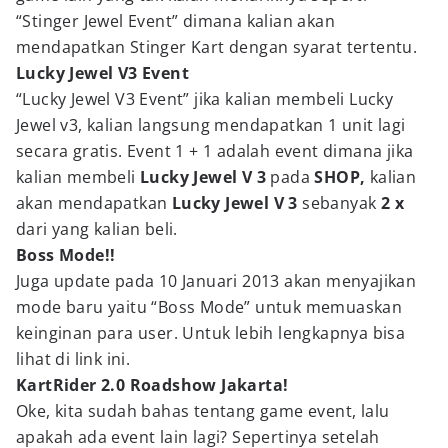
“Stinger Jewel Event” dimana kalian akan
mendapatkan Stinger Kart dengan syarat tertentu.
Lucky Jewel V3 Event
“Lucky Jewel V3 Event” jika kalian membeli Lucky
Jewel v3, kalian langsung mendapatkan 1 unit lagi
secara gratis. Event 1 + 1 adalah event dimana jika
kalian membeli
Lucky Jewel V 3
pada
SHOP,
kalian
akan mendapatkan
Lucky Jewel V 3
sebanyak
2 x
dari yang kalian beli.
Boss Mode!!
Juga update pada 10 Januari 2013 akan menyajikan
mode baru yaitu “Boss Mode” untuk memuaskan
keinginan para user. Untuk lebih lengkapnya bisa
lihat di link ini.
KartRider 2.0 Roadshow Jakarta!
Oke, kita sudah bahas tentang game event, lalu
apakah ada event lain lagi? Sepertinya setelah