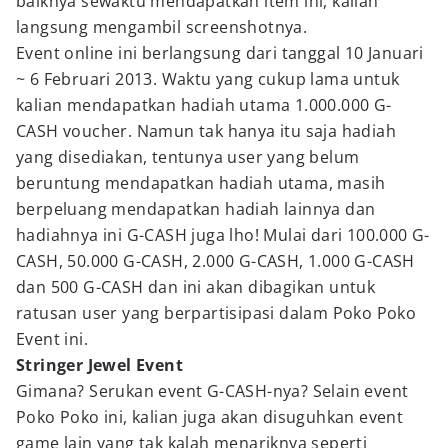
baiknya sewaktu mendapatkan item ini, kalian
langsung mengambil screenshotnya.
Event online ini berlangsung dari tanggal 10 Januari
~ 6 Februari 2013. Waktu yang cukup lama untuk
kalian mendapatkan hadiah utama 1.000.000 G-
CASH voucher. Namun tak hanya itu saja hadiah
yang disediakan, tentunya user yang belum
beruntung mendapatkan hadiah utama, masih
berpeluang mendapatkan hadiah lainnya dan
hadiahnya ini G-CASH juga lho! Mulai dari 100.000 G-
CASH, 50.000 G-CASH, 2.000 G-CASH, 1.000 G-CASH
dan 500 G-CASH dan ini akan dibagikan untuk
ratusan user yang berpartisipasi dalam Poko Poko
Event ini.
Stringer Jewel Event
Gimana? Serukan event G-CASH-nya? Selain event
Poko Poko ini, kalian juga akan disuguhkan event
game lain yang tak kalah menariknya seperti