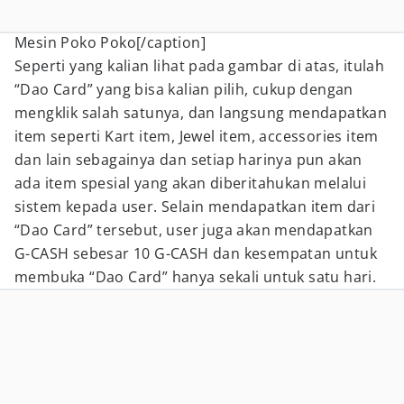
Mesin Poko Poko[/caption]
Seperti yang kalian lihat pada gambar di atas, itulah
“Dao Card” yang bisa kalian pilih, cukup dengan
mengklik salah satunya, dan langsung mendapatkan
item seperti Kart item, Jewel item, accessories item
dan lain sebagainya dan setiap harinya pun akan
ada item spesial yang akan diberitahukan melalui
sistem kepada user. Selain mendapatkan item dari
“Dao Card” tersebut, user juga akan mendapatkan
G-CASH sebesar 10 G-CASH dan kesempatan untuk
membuka “Dao Card” hanya sekali untuk satu hari.