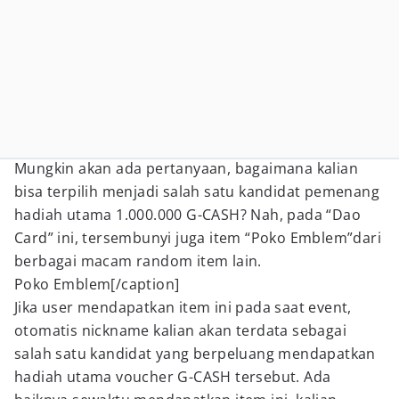
Mungkin akan ada pertanyaan, bagaimana kalian
bisa terpilih menjadi salah satu kandidat pemenang
hadiah utama 1.000.000 G-CASH? Nah, pada “Dao
Card” ini, tersembunyi juga item “Poko Emblem”dari
berbagai macam random item lain.
Poko Emblem[/caption]
Jika user mendapatkan item ini pada saat event,
otomatis nickname kalian akan terdata sebagai
salah satu kandidat yang berpeluang mendapatkan
hadiah utama voucher G-CASH tersebut. Ada