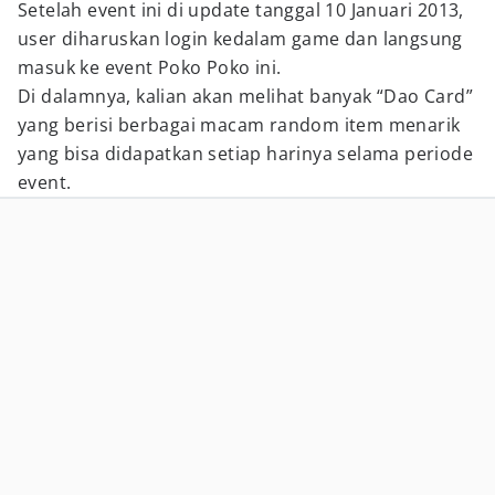
Setelah event ini di update tanggal 10 Januari 2013,
user diharuskan login kedalam game dan langsung
masuk ke event Poko Poko ini.
Di dalamnya, kalian akan melihat banyak “Dao Card”
yang berisi berbagai macam random item menarik
yang bisa didapatkan setiap harinya selama periode
event.