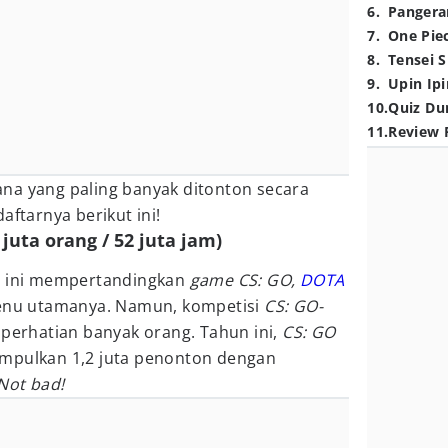
6
.
Pangera
7
.
One Pie
8
.
Tensei S
9
.
Upin Ipi
10
.
Quiz Du
11
.
Review 
a yang paling banyak ditonton secara
aftarnya berikut ini!
 juta orang / 52 juta jam)
un ini mempertandingkan
game CS: GO,
DOTA
nu utamanya. Namun, kompetisi
CS: GO-
 perhatian banyak orang. Tahun ini,
CS: GO
umpulkan 1,2 juta penonton dengan
 Not bad!