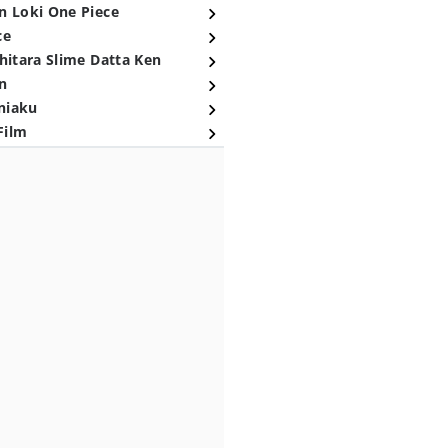
n Loki One Piece
ce
hitara Slime Datta Ken
n
niaku
Film