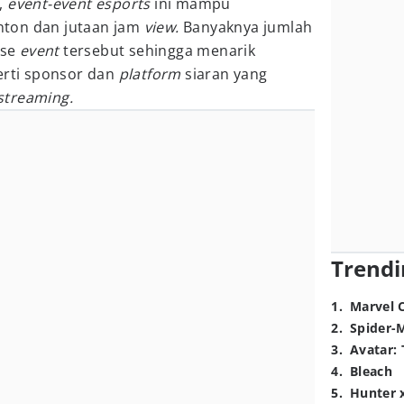
,
event-event esports
ini mampu
ton dan jutaan jam
view.
Banyaknya jumlah
ise
event
tersebut sehingga menarik
erti sponsor dan
platform
siaran yang
streaming.
Trendi
1
.
Marvel 
2
.
Spider-
3
.
Avatar: 
4
.
Bleach
5
.
Hunter 