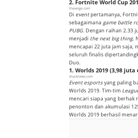
2. Fortnite World Cup 201
theverge.com
Di
event
pertamanya, Fortn
sebagaimana
game battle r
PUBG.
Dengan raihan 2.33 ju
menjadi
the next big thing
.
mencapai 22 juta jam saja,
seluruh finalis dipertandin
Duo.
1. Worlds 2019 (3,98 juta
shacknews.com
Event esports
yang paling b
Worlds 2019. Tim-tim
Leagu
mencari siapa yang berhak 
penonton dan akumulasi 12
Worlds 2019 berhasil menar