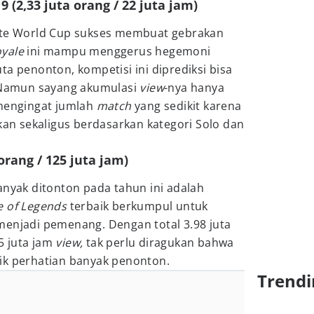
9 (2,33 juta orang / 22 juta jam)
ite World Cup sukses membuat gebrakan
oyale
ini mampu menggerus hegemoni
ta penonton, kompetisi ini diprediksi bisa
 Namun sayang akumulasi
view
-nya hanya
 mengingat jumlah
match
yang sedikit karena
gkan sekaligus berdasarkan kategori Solo dan
 orang / 125 juta jam)
anyak ditonton pada tahun ini adalah
e of Legends
terbaik berkumpul untuk
menjadi pemenang. Dengan total 3.98 juta
5 juta jam
view,
tak perlu diragukan bahwa
ik perhatian banyak penonton.
Trendi