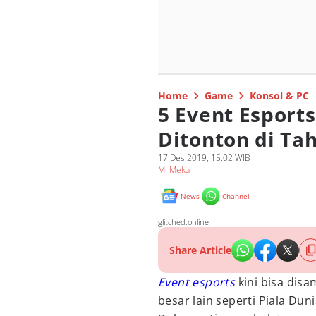
Home
Game
Konsol & PC
5 Event Esports
Ditonton di Ta
17 Des 2019, 15:02 WIB
M. Meka
News
Channel
glitched.online
Share Article
Event
esports
kini bisa dis
besar lain seperti Piala Duni