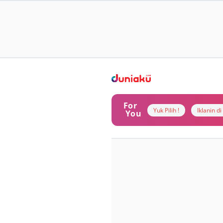
For
Yuk Pilih !
Iklanin d
You