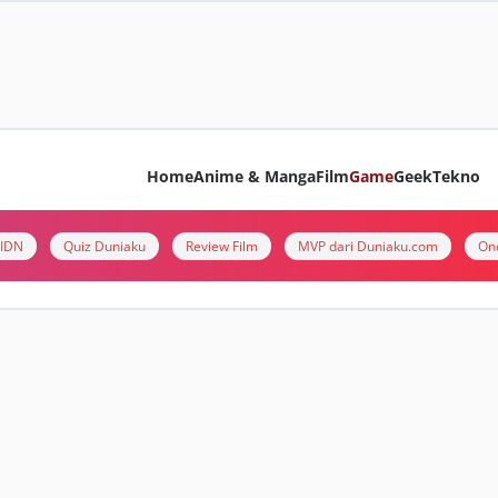
Home
Anime & Manga
Film
Game
Geek
Tekno
i IDN
Quiz Duniaku
Review Film
MVP dari Duniaku.com
On