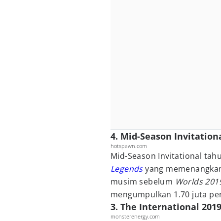
4. Mid-Season Invitationa
hotspawn.com
Mid-Season Invitational ta
Legends
yang memenangkan l
musim sebelum
Worlds 201
mengumpulkan 1.70 juta pe
3. The International 2019
monsterenergy.com