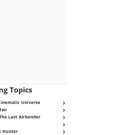
ng Topics
Cinematic Universe
Man
The Last Airbender
x Hunter