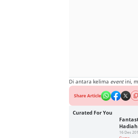
Di antara kelima
event
ini, 
Share Article
Curated For You
Fantast
Hadiah
16 Des 201
Game