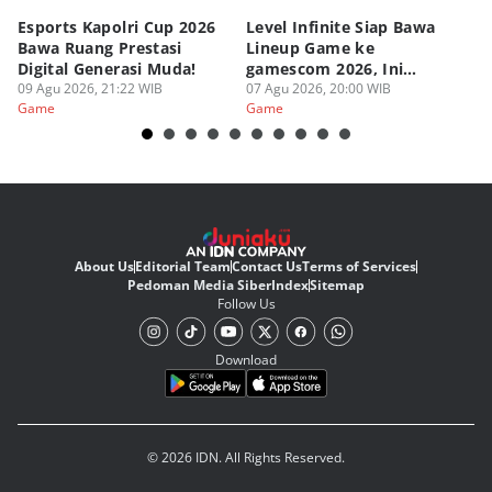
Esports Kapolri Cup 2026
Level Infinite Siap Bawa
C
Bawa Ruang Prestasi
Lineup Game ke
O
Digital Generasi Muda!
gamescom 2026, Ini
V
09 Agu 2026, 21:22 WIB
Judulnya!
07 Agu 2026, 20:00 WIB
07
Game
Game
G
About Us
Editorial Team
Contact Us
Terms of Services
Pedoman Media Siber
Index
Sitemap
Follow Us
Download
© 2026 IDN. All Rights Reserved.