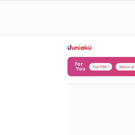
For
Yuk Pilih !
Iklanin d
You