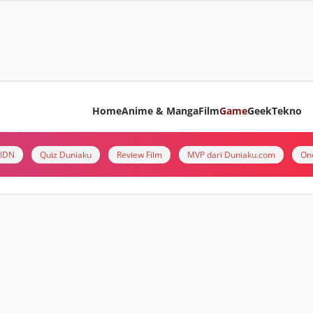
Home
Anime & Manga
Film
Game
Geek
Tekno
i IDN
Quiz Duniaku
Review Film
MVP dari Duniaku.com
On