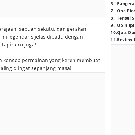
6
.
Pangera
7
.
One Pie
8
.
Tensei S
9
.
Upin Ipi
kerajaan, sebuah sekutu, dan gerakan
10
.
Quiz Du
ini legendaris jelas dipadu dengan
11
.
Review 
tapi seru juga!
dan konsep permainan yang keren membuat
paling diingat sepanjang masa!