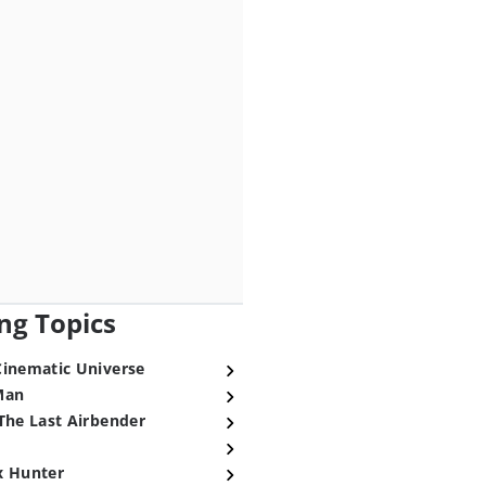
ng Topics
Cinematic Universe
Man
The Last Airbender
x Hunter