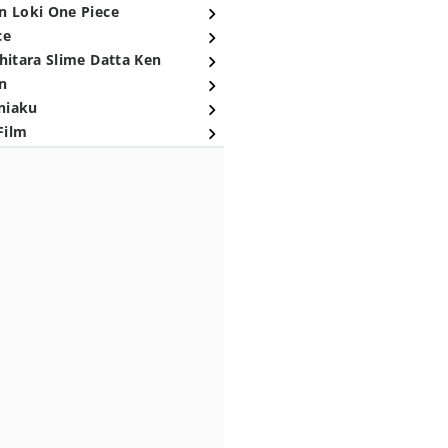
n Loki One Piece
ce
hitara Slime Datta Ken
n
niaku
Film