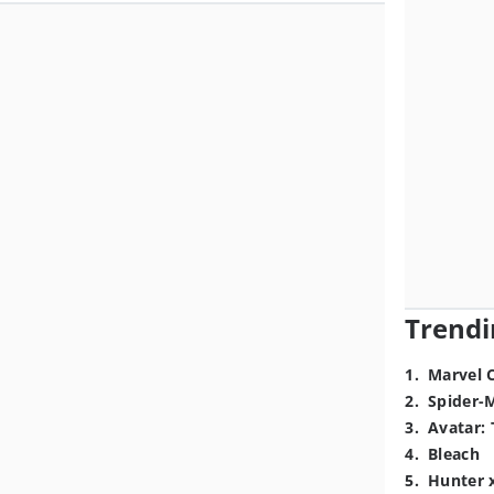
Trendi
1
.
Marvel 
2
.
Spider-
3
.
Avatar: 
4
.
Bleach
5
.
Hunter 