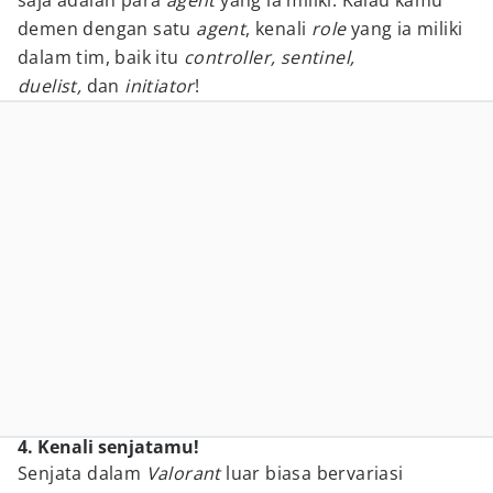
saja adalah para
agent
yang ia miliki. Kalau kamu
demen dengan satu
agent
, kenali
role
yang ia miliki
dalam tim, baik itu
controller, sentinel,
duelist,
dan
initiator
!
4. Kenali senjatamu!
Senjata dalam
Valorant
luar biasa bervariasi