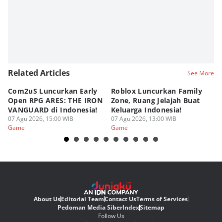
Related Articles
See More
Com2uS Luncurkan Early
Roblox Luncurkan Family
Y
Open RPG ARES: THE IRON
Zone, Ruang Jelajah Buat
Ra
VANGUARD di Indonesia!
Keluarga Indonesia!
K
07 Agu 2026, 15:00 WIB
07 Agu 2026, 13:00 WIB
07
Game
Game
G
About Us
Editorial Team
Contact Us
Terms of Services
Pedoman Media Siber
Index
Sitemap
Follow Us