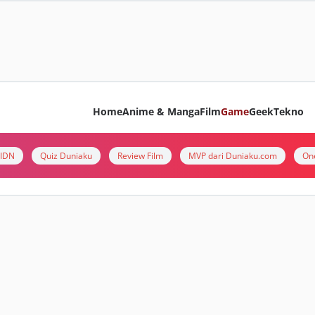
Home
Anime & Manga
Film
Game
Geek
Tekno
i IDN
Quiz Duniaku
Review Film
MVP dari Duniaku.com
On