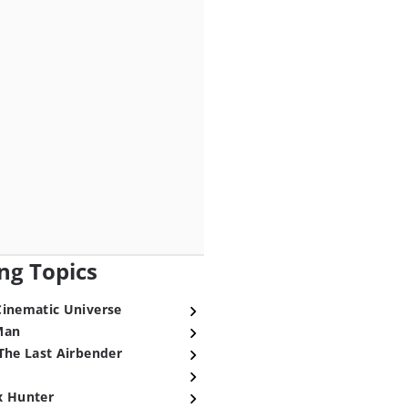
ng Topics
Cinematic Universe
Man
The Last Airbender
x Hunter