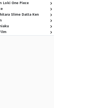
n Loki One Piece
ce
hitara Slime Datta Ken
n
niaku
Film