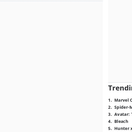
Trendi
1
.
Marvel 
2
.
Spider-
3
.
Avatar: 
4
.
Bleach
5
.
Hunter 