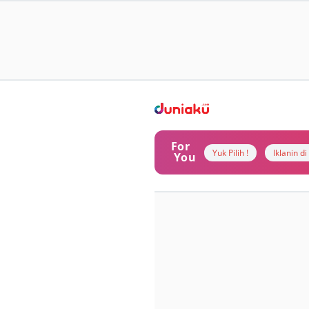
For
Yuk Pilih !
Iklanin d
You