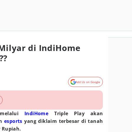
 Milyar di IndiHome
??
Add Us on Google
 melalui
IndiHome
Triple Play akan
an
esports
yang diklaim terbesar di tanah
r Rupiah.