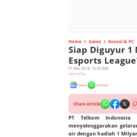
Home
Game
Konsol & PC
Siap Diguyur 1
Esports League
01 Mar 2018, 19:35 WIB
Gerry Eka
News
Channel
Share Article
PT Telkom Indonesia
menyelenggarakan gelar
air dengan hadiah 1 Milya