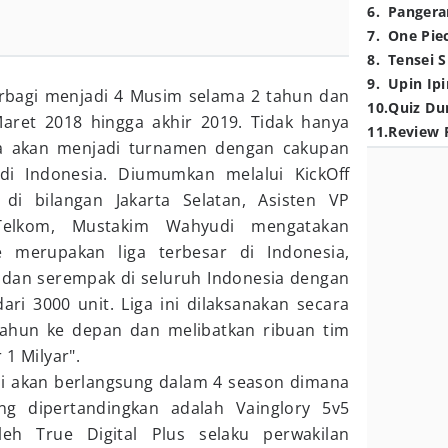
6
.
Pangera
7
.
One Pie
8
.
Tensei S
9
.
Upin Ipi
rbagi menjadi 4 Musim selama 2 tahun dan
10
.
Quiz Du
aret 2018 hingga akhir 2019. Tidak hanya
11
.
Review 
ga akan menjadi turnamen dengan cakupan
di Indonesia. Diumumkan melalui KickOff
di bilangan Jakarta Selatan, Asisten VP
Telkom, Mustakim Wahyudi mengatakan
 merupakan liga terbesar di Indonesia,
f dan serempak di seluruh Indonesia dengan
ari 3000 unit. Liga ini dilaksanakan secara
tahun ke depan dan melibatkan ribuan tim
 1 Milyar".
ni akan berlangsung dalam 4 season dimana
g dipertandingkan adalah Vainglory 5v5
leh True Digital Plus selaku perwakilan