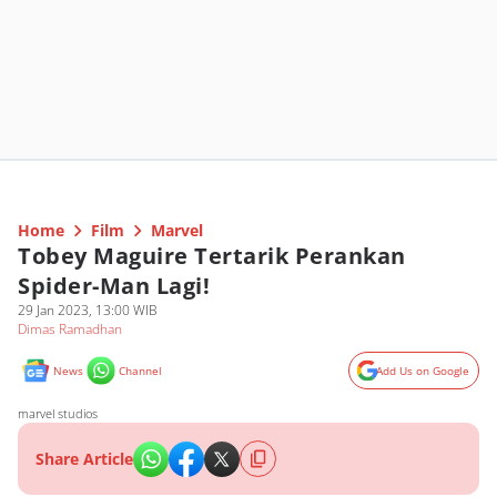
Home
Film
Marvel
Tobey Maguire Tertarik Perankan
Spider-Man Lagi!
29 Jan 2023, 13:00 WIB
Dimas Ramadhan
News
Channel
Add Us on Google
marvel studios
Share Article