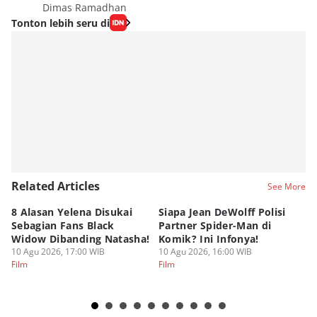
Dimas Ramadhan
Tonton lebih seru di
Related Articles
See More
8 Alasan Yelena Disukai
Siapa Jean DeWolff Polisi
Re
Sebagian Fans Black
Partner Spider-Man di
So
Widow Dibanding Natasha!
Komik? Ini Infonya!
B
10 Agu 2026, 17:00 WIB
10 Agu 2026, 16:00 WIB
10
Film
Film
Fi