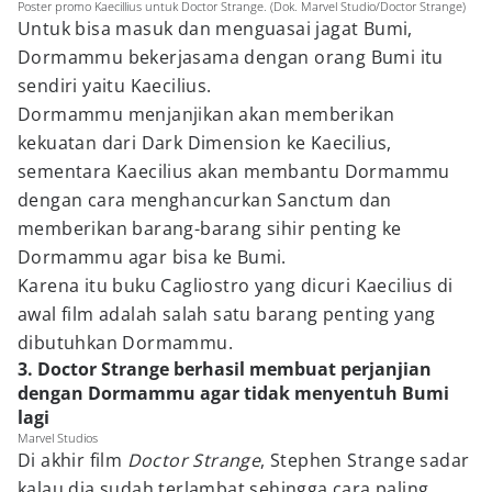
Poster promo Kaecillius untuk Doctor Strange. (Dok. Marvel Studio/Doctor Strange)
Untuk bisa masuk dan menguasai jagat Bumi,
Dormammu bekerjasama dengan orang Bumi itu
sendiri yaitu Kaecilius.
Dormammu menjanjikan akan memberikan
kekuatan dari Dark Dimension ke Kaecilius,
sementara Kaecilius akan membantu Dormammu
dengan cara menghancurkan Sanctum dan
memberikan barang-barang sihir penting ke
Dormammu agar bisa ke Bumi.
Karena itu buku Cagliostro yang dicuri Kaecilius di
awal film adalah salah satu barang penting yang
dibutuhkan Dormammu.
3. Doctor Strange berhasil membuat perjanjian
dengan Dormammu agar tidak menyentuh Bumi
lagi
Marvel Studios
Di akhir film
Doctor Strange
, Stephen Strange sadar
kalau dia sudah terlambat sehingga cara paling