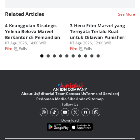
Related Articles
See More
4 Keunggulan Strategis
3 Hero Film Marvel yang
Ul
Yelena Belova Marvel
Ternyata Terlalu Kuat
Ki
Berkantor di Pemandian
untuk Dilawan Punisher!
Me
07 Agu 2026, 14:00 WIB
07 Agu 2026, 12:00 WIB
07
Polls
Polls
Film
Film
Fi
About Us
Editorial Team
Contact Us
Terms of Services
Pedoman Media Siber
Index
Sitemap
Follow Us
Download