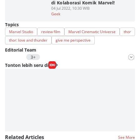
di Kolaborasi Komik Marvel!
04 Jul 2022, 10:30 WIB
Geek
Topics
Marvel Studio
review film
Marvel Cinematic Universe
thor
thor: love and thunder
give me perspective
Editorial Team
3+
Editor
Tonton lebih seru di
Fahrul Razi Uni Nurullah
Editor
Estu Putro Wibowo
Editor
Fahreza Murnanda
Editor
Eddy Rusmanto
Related Articles
See More