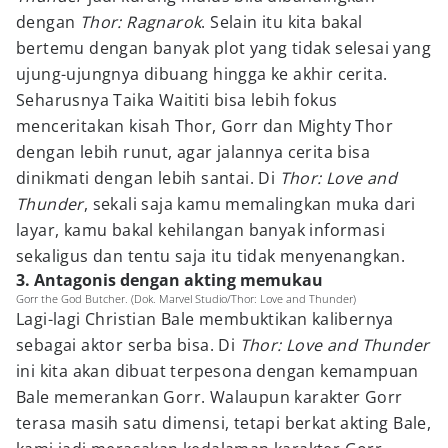
dengan
Thor: Ragnarok
. Selain itu kita bakal
bertemu dengan banyak plot yang tidak selesai yang
ujung-ujungnya dibuang hingga ke akhir cerita.
Seharusnya Taika Waititi bisa lebih fokus
menceritakan kisah Thor, Gorr dan Mighty Thor
dengan lebih runut, agar jalannya cerita bisa
dinikmati dengan lebih santai. Di
Thor: Love and
Thunder
, sekali saja kamu memalingkan muka dari
layar, kamu bakal kehilangan banyak informasi
sekaligus dan tentu saja itu tidak menyenangkan.
3. Antagonis dengan akting memukau
Gorr the God Butcher. (Dok. Marvel Studio/Thor: Love and Thunder)
Lagi-lagi Christian Bale membuktikan kalibernya
sebagai aktor serba bisa. Di
Thor: Love and Thunder
ini kita akan dibuat terpesona dengan kemampuan
Bale memerankan Gorr. Walaupun karakter Gorr
terasa masih satu dimensi, tetapi berkat akting Bale,