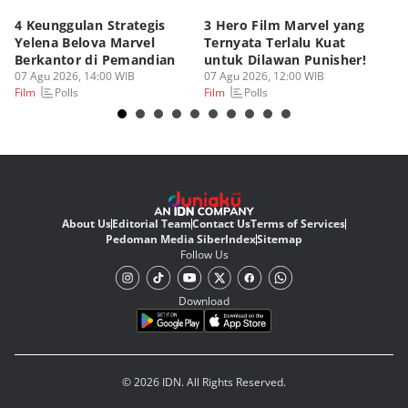
4 Keunggulan Strategis
3 Hero Film Marvel yang
Ul
Yelena Belova Marvel
Ternyata Terlalu Kuat
Ki
Berkantor di Pemandian
untuk Dilawan Punisher!
Me
07 Agu 2026, 14:00 WIB
07 Agu 2026, 12:00 WIB
07
Polls
Polls
Film
Film
Fi
About Us
Editorial Team
Contact Us
Terms of Services
Pedoman Media Siber
Index
Sitemap
Follow Us
Download
© 2026 IDN. All Rights Reserved.