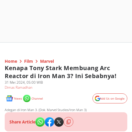
Home
Film
Marvel
Kenapa Tony Stark Membuang Arc
Reactor di Iron Man 3? Ini Sebabnya!
31 Mei 2024, 05:00 WIB
Dimas Ramadhan
News
Channel
Add Us on Google
Adegan di Iron Man 3. (Dok. Marvel Studios/Iron Man 3)
Share Article