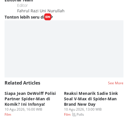
Editor
Fahrul Razi Uni Nurullah
Tonton lebih seru di
Related Articles
See More
Siapa Jean DeWolff Polisi
Reaksi Menarik Sadie Sink
Pe
Partner Spider-Man di
Soal V-Max di Spider-Man
Ac
Komik? Ini Infonya!
Brand New Day
Ma
10 Agu 2026, 16:00 WIB
10 Agu 2026, 13:00 WIB
10
Polls
Film
Film
Fi