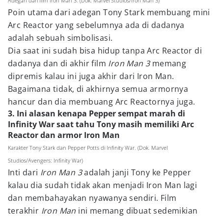
Adegan dari film Iron Man 3. (Dok. Marvel Studios/Iron Man 3)
Poin utama dari adegan Tony Stark membuang mini
Arc Reactor yang sebelumnya ada di dadanya
adalah sebuah simbolisasi.
Dia saat ini sudah bisa hidup tanpa Arc Reactor di
dadanya dan di akhir film
Iron Man 3
memang
dipremis kalau ini juga akhir dari Iron Man.
Bagaimana tidak, di akhirnya semua armornya
hancur dan dia membuang Arc Reactornya juga.
3. Ini alasan kenapa Pepper sempat marah di
Infinity War saat tahu Tony masih memiliki Arc
Reactor dan armor Iron Man
Karakter Tony Stark dan Pepper Potts di Infinity War. (Dok. Marvel
Studios/Avengers: Infinity War)
Inti dari
Iron Man 3
adalah janji Tony ke Pepper
kalau dia sudah tidak akan menjadi Iron Man lagi
dan membahayakan nyawanya sendiri. Film
terakhir
Iron Man
ini memang dibuat sedemikian