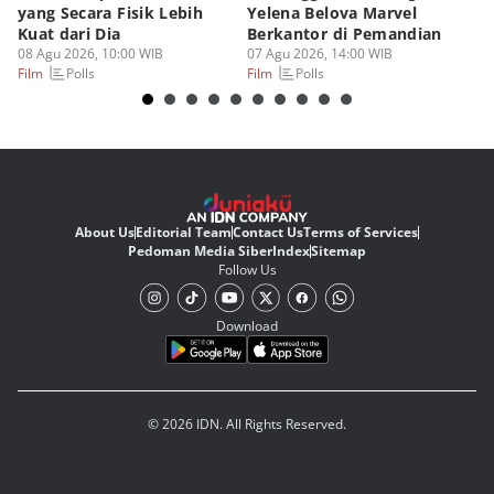
yang Secara Fisik Lebih
Yelena Belova Marvel
Te
Kuat dari Dia
Berkantor di Pemandian
un
08 Agu 2026, 10:00 WIB
07 Agu 2026, 14:00 WIB
07
Polls
Polls
Film
Film
Fi
About Us
Editorial Team
Contact Us
Terms of Services
Pedoman Media Siber
Index
Sitemap
Follow Us
Download
© 2026 IDN. All Rights Reserved.