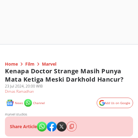
Home
Film
Marvel
Kenapa Doctor Strange Masih Punya
Mata Ketiga Meski Darkhold Hancur?
23 Jul 2024, 20:00 WIB
Dimas Ramadhan
News
Channel
Add Us on Google
marvel studios
Share Article