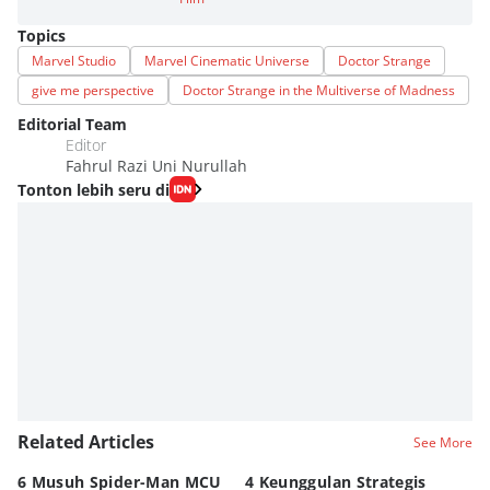
Topics
Marvel Studio
Marvel Cinematic Universe
Doctor Strange
give me perspective
Doctor Strange in the Multiverse of Madness
Editorial Team
Editor
Fahrul Razi Uni Nurullah
Tonton lebih seru di
Related Articles
See More
6 Musuh Spider-Man MCU
4 Keunggulan Strategis
3 