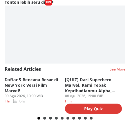
Tonton lebih seru di
Related Articles
See More
Daftar 5 Bencana Besar di
[QUIZ] Dari Superhero
4 
New York Versi Film
Marvel, Kami Tebak
Di
Marvel!
Kepribadianmu Alpha,
S
09 Agu 2026, 10:00 WIB
Beta, atau Omega
08 Agu 2026, 19:00 WIB
D
08
Polls
Film
Film
Fi
Play Quiz