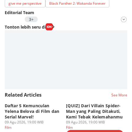
give me perspective
Black Panther 2: Wakanda Forever
Editorial Team
3+
Editor
Tonton lebih seru di
Fahrul Razi Uni Nurullah
Editor
Nadia Agatha Pramesthi
Editor
Zihan Berliana Ram Ghani
Editor
Eddy Rusmanto
Related Articles
See More
Daftar 5 Kemunculan
[QUIZ] Dari Villain Spider-
3
Yelena Belova di Film dan
Man yang Paling Ditakuti,
Te
Serial Marvel!
Kami Tebak Kelemahanmu
Te
09 Agu 2026, 19:00 WIB
09 Agu 2026, 19:00 WIB
09
Film
Film
Fi