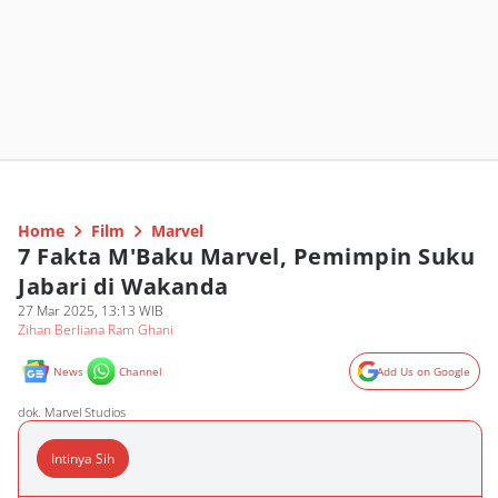
Home
Film
Marvel
7 Fakta M'Baku Marvel, Pemimpin Suku
Jabari di Wakanda
27 Mar 2025, 13:13 WIB
Zihan Berliana Ram Ghani
News
Channel
Add Us on Google
dok. Marvel Studios
Intinya Sih