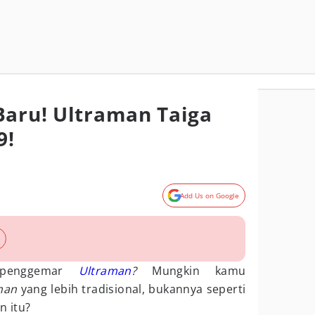
Baru! Ultraman Taiga
9!
Add Us on Google
penggemar
Ultraman
?
Mungkin kamu
man
yang lebih tradisional, bukannya seperti
n itu?