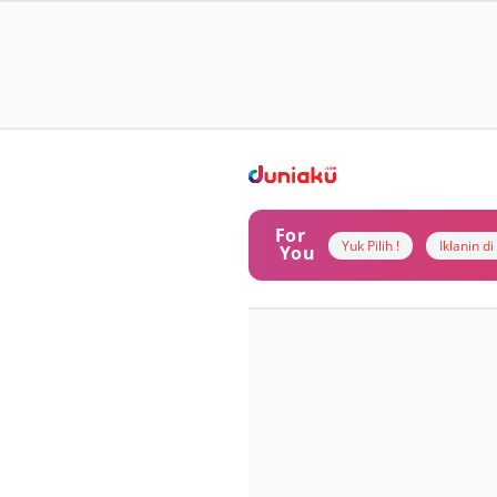
For
Yuk Pilih !
Iklanin d
You