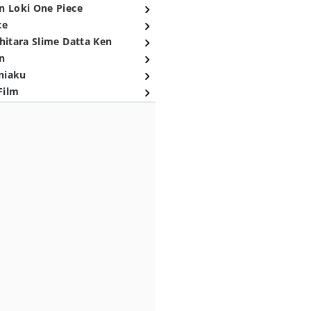
n Loki One Piece
ce
hitara Slime Datta Ken
n
niaku
Film