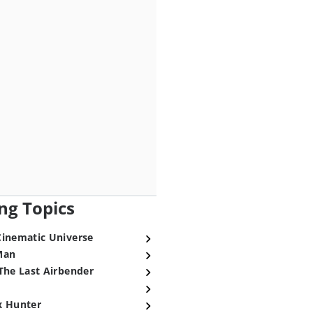
ng Topics
Cinematic Universe
Man
The Last Airbender
x Hunter