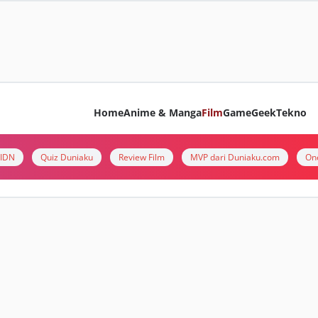
Home
Anime & Manga
Film
Game
Geek
Tekno
i IDN
Quiz Duniaku
Review Film
MVP dari Duniaku.com
On