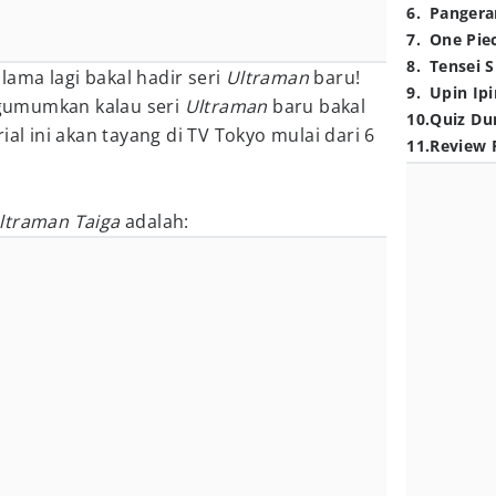
6
.
Pangera
7
.
One Pie
8
.
Tensei S
 lama lagi bakal hadir seri
Ultraman
baru!
9
.
Upin Ipi
umumkan kalau seri
Ultraman
baru bakal
10
.
Quiz Du
rial ini akan tayang di TV Tokyo mulai dari 6
11
.
Review 
ltraman Taiga
adalah: