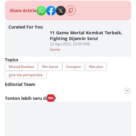
Share Article
Curated For You
11 Game Mortal Kombat Terbaik,
Fighting Dijamin Seru!
22 Agu 2022, 20:00 WIB
Game
Topics
Mortal Kombat
film barat
Scorpion
film aksi
give me perspective
Editorial Team
Editor
Tonton lebih seru di
Nadia Agatha Pramesthi
Editor
Zihan Berliana Ram Ghani