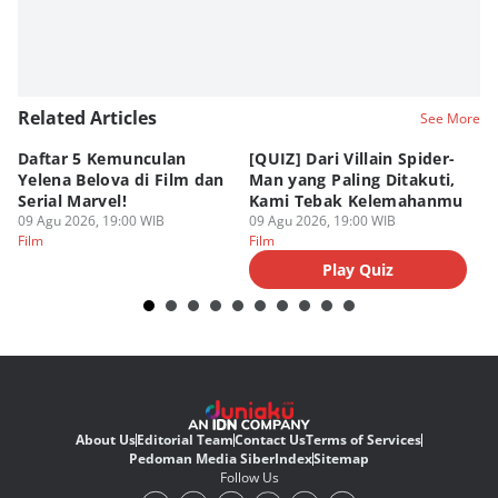
Related Articles
See More
Daftar 5 Kemunculan
[QUIZ] Dari Villain Spider-
3
Yelena Belova di Film dan
Man yang Paling Ditakuti,
Te
Serial Marvel!
Kami Tebak Kelemahanmu
Te
09 Agu 2026, 19:00 WIB
09 Agu 2026, 19:00 WIB
09
Film
Film
Fi
Play Quiz
About Us
Editorial Team
Contact Us
Terms of Services
Pedoman Media Siber
Index
Sitemap
Follow Us