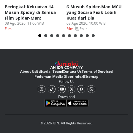
Peringkat Kekuatan 14
6 Musuh Spider-Man MCU
4 
Musuh Spidey di Semua
yang Secara Fisik Lebih
Ye
Film Spider-Man!
Kuat dari Dia
B
08 Agu 2026, 11:00 WIB
08 Agu 2026, 10:00 WIB
07
Polls
Film
Film
Fi
About Us
Editorial Team
Contact Us
Terms of Services
Pedoman Media Siber
Index
Sitemap
Follow Us
Download
© 2026 IDN. All Rights Reserved.