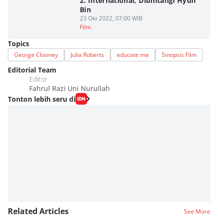
2: International, Dibintangi Hyun
Bin
23 Okt 2022, 07:00 WIB
Film
Topics
George Clooney
Julia Roberts
educate me
Sinopsis Film
Editorial Team
Editor
Fahrul Razi Uni Nurullah
Tonton lebih seru di
Related Articles
See More