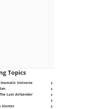
ng Topics
Cinematic Universe
Man
The Last Airbender
x Hunter