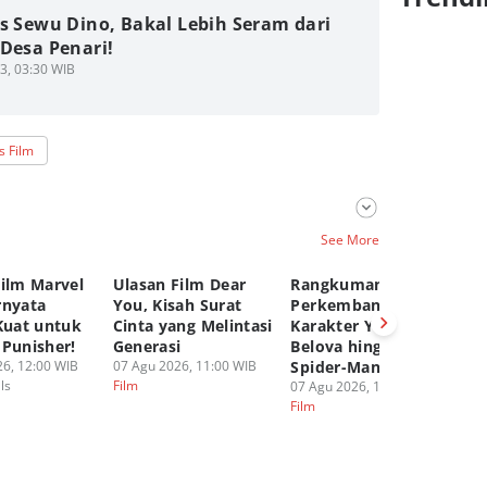
s Sewu Dino, Bakal Lebih Seram dari
Desa Penari!
3, 03:30 WIB
s Film
See More
Film Marvel
Ulasan Film Dear
Rangkuman
T
rnyata
You, Kisah Surat
Perkembangan
Ta
Kuat untuk
Cinta yang Melintasi
Karakter Yelena
M
 Punisher!
Generasi
Belova hingga
de
6, 12:00 WIB
07 Agu 2026, 11:00 WIB
Spider-Man BND
06
ls
Film
Fi
07 Agu 2026, 10:00 WIB
Film