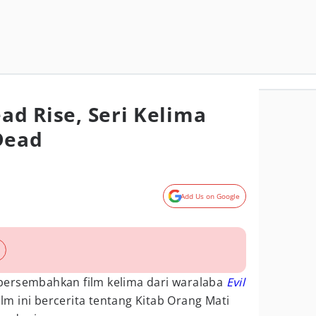
ead Rise, Seri Kelima
Dead
Add Us on Google
persembahkan film kelima dari waralaba
Evil
ilm ini bercerita tentang Kitab Orang Mati