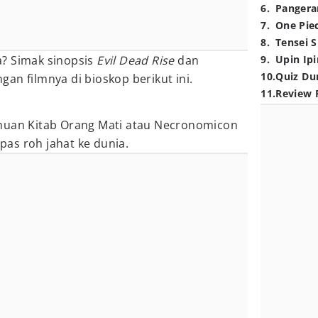
6
.
Pangera
7
.
One Pie
8
.
Tensei S
? Simak sinopsis
Evil Dead Rise
dan
9
.
Upin Ipi
10
.
Quiz Du
an filmnya di bioskop berikut ini.
11
.
Review 
e
muan Kitab Orang Mati atau Necronomicon
as roh jahat ke dunia.