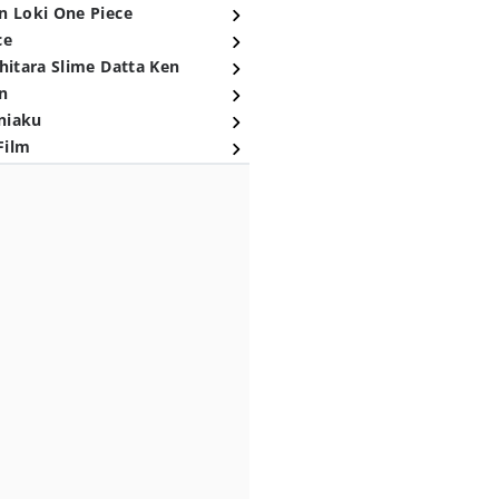
n Loki One Piece
ce
hitara Slime Datta Ken
n
niaku
Film