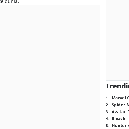
e dunia.
Trendi
1
.
Marvel 
2
.
Spider-
3
.
Avatar: 
4
.
Bleach
5
.
Hunter 