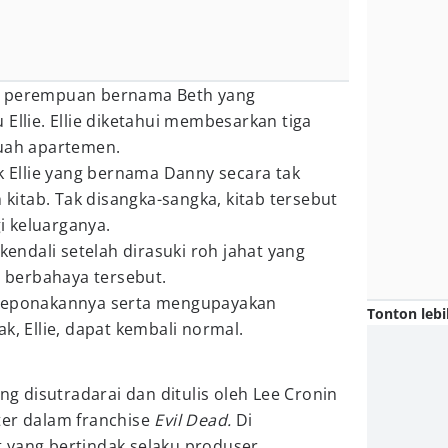
g perempuan bernama Beth yang
Ellie. Ellie diketahui membesarkan tiga
buah apartemen.
ak Ellie yang bernama Danny secara tak
itab. Tak disangka-sangka, kitab tersebut
 keluarganya.
rkendali setelah dirasuki roh jahat yang
b berbahaya tersebut.
 keponakannya serta mengupayakan
Tonton lebi
k, Ellie, dapat kembali normal.
ng disutradarai dan ditulis oleh Lee Cronin
ter dalam franchise
Evil Dead.
Di
 yang bertindak selaku produser.