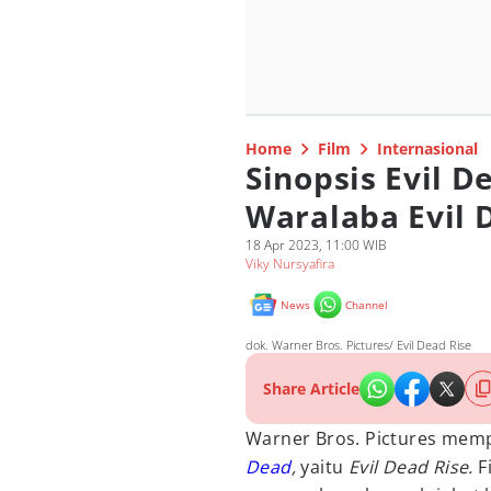
Home
Film
Internasional
Sinopsis Evil D
Waralaba Evil 
18 Apr 2023, 11:00 WIB
Viky Nursyafira
News
Channel
dok. Warner Bros. Pictures/ Evil Dead Rise
Share Article
Warner Bros. Pictures mem
Dead
,
yaitu
Evil Dead Rise.
F