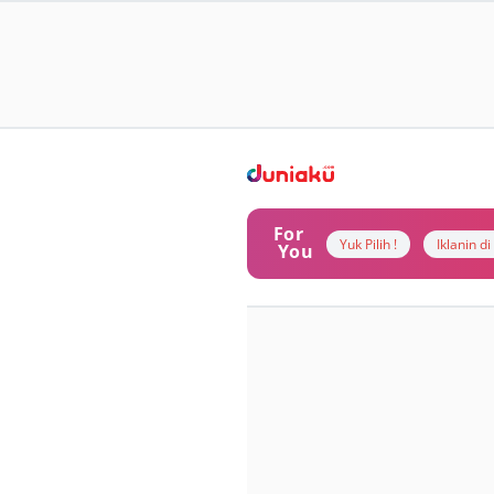
For
Yuk Pilih !
Iklanin d
You