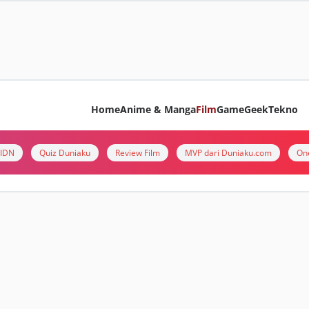
Home
Anime & Manga
Film
Game
Geek
Tekno
i IDN
Quiz Duniaku
Review Film
MVP dari Duniaku.com
On