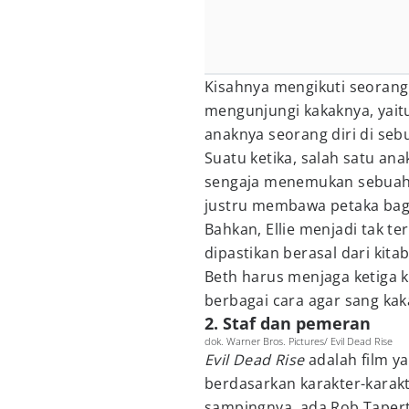
Kisahnya mengikuti seoran
mengunjungi kakaknya, yaitu 
anaknya seorang diri di se
Suatu ketika, salah satu an
sengaja menemukan sebuah k
justru membawa petaka bagi
Bahkan, Ellie menjadi tak te
dipastikan berasal dari kita
Beth harus menjaga ketiga
berbagai cara agar sang kaka
2. Staf dan pemeran
dok. Warner Bros. Pictures/ Evil Dead Rise
Evil Dead Rise
adalah film ya
berdasarkan karakter-karak
sampingnya, ada Rob Tapert