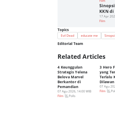
Film
Sinopsi
KKN di 
17 Apr 202
Film
Topics
Evil Dead
educate me
Sinopsi
Editorial Team
Related Articles
Editor
Fahrul Razi Uni Nurullah
4 Keunggulan
3 Hero 
Editor
Strategis Yelena
yang Te
Viky Nursyafira
Belova Marvel
Terlalu 
Berkantor di
Dilawan
Pemandian
07 Agu 202
Pol
Film
07 Agu 2026, 14:00 WIB
Polls
Film