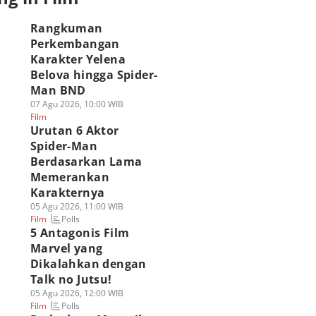
Rangkuman
Perkembangan
Karakter Yelena
Belova hingga Spider-
Man BND
07 Agu 2026, 10:00 WIB
Film
Urutan 6 Aktor
Spider-Man
Berdasarkan Lama
Memerankan
ahukah Kamu?
Apakah Ned Leeds
8 Kemiripan Zahee
Karakternya
hun Lahir Bibi
Mulai Ingat Peter
dan Tagah,
05 Agu 2026, 11:00 WIB
ay MCU Sama
Parker di Spider-
Airbender Kuat
Polls
Film
ngan Aktrisnya!
Man Brand New
Musuh Avatar!
5 Antagonis Film
 Agu 2026, 20:02 WIB
Day?
06 Agu 2026, 16:00 WIB
Marvel yang
Polls
lm
Film
06 Agu 2026, 17:00 WIB
Dikalahkan dengan
Polls
Film
Talk no Jutsu!
05 Agu 2026, 12:00 WIB
Polls
Film