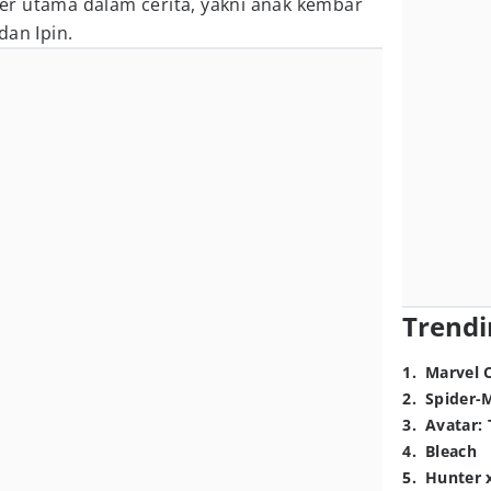
r utama dalam cerita, yakni anak kembar
dan Ipin.
Trendi
1
.
Marvel 
2
.
Spider-
3
.
Avatar: 
4
.
Bleach
5
.
Hunter 