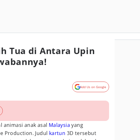
ih Tua di Antara Upin
Jawabannya!
Add Us on Google
l animasi anak asal
Malaysia
yang
e Production. Judul
kartun
3D tersebut