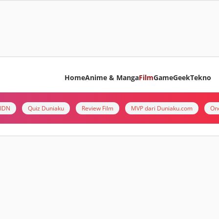
Home
Anime & Manga
Film
Game
Geek
Tekno
i IDN
Quiz Duniaku
Review Film
MVP dari Duniaku.com
On