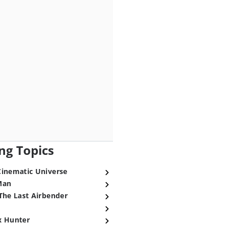
ng Topics
Cinematic Universe
Man
The Last Airbender
x Hunter