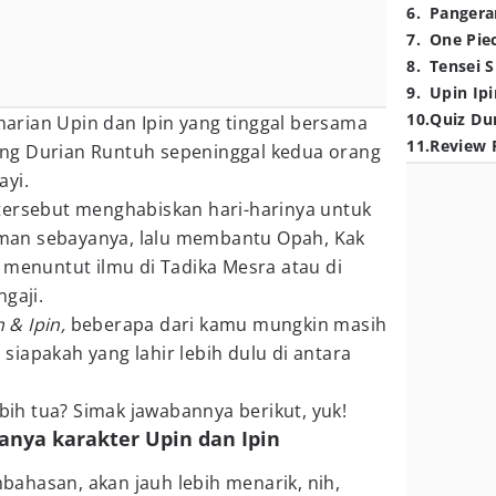
6
.
Pangera
7
.
One Pie
8
.
Tensei S
9
.
Upin Ipi
10
.
Quiz Du
eharian Upin dan Ipin yang tinggal bersama
11
.
Review 
ng Durian Runtuh sepeninggal kedua orang
ayi.
tersebut menghabiskan hari-harinya untuk
an sebayanya, lalu membantu Opah, Kak
 menuntut ilmu di Tadika Mesra atau di
gaji.
 & Ipin,
beberapa dari kamu mungkin masih
iapakah yang lahir lebih dulu di antara
ebih tua? Simak jawabannya berikut, yuk!
tanya karakter Upin dan Ipin
ahasan, akan jauh lebih menarik, nih,