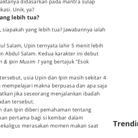
aktanya didasarkan pada mantra sulap
kasi. Unik, ya?
yang lebih tua?
n, siapakah yang lebih tua? Jawabannya ialah
ul Salam, Upin ternyata lahir 5 menit lebih
 bin Abdul Salam. Kedua karakter ini debut
n & Ipin Musim 1
yang bertajuk "Esok
ersebut, usia Upin dan Ipin masih sekitar 4
ru mempelajari makna berpuasa dan apa saja
tkan jika seseorang menjalankan ibadah
adan tersebut.
n dan Ipin diberi pemahaman tentang
man pertama bagi si kembar dalam
Trendi
sekaligus merasakan momen makan saat