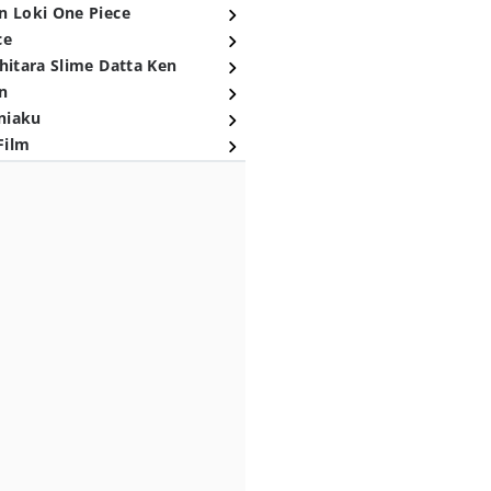
n Loki One Piece
ce
hitara Slime Datta Ken
n
niaku
Film