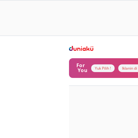
For
Yuk Pilih !
Iklanin d
You