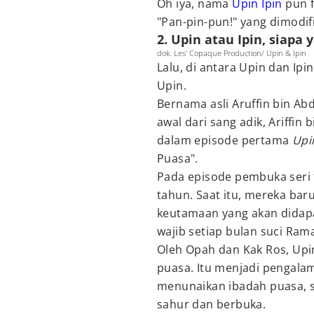
Oh iya, nama
Upin Ipin
pun f
"Pan-pin-pun!" yang dimodifi
2. Upin atau Ipin, siapa 
dok. Les' Copaque Production/ Upin & Ipin
Lalu, di antara Upin dan Ipi
Upin.
Bernama asli Aruffin bin Abd
awal dari sang adik, Ariffin
dalam episode pertama
Upi
Puasa".
Pada episode pembuka seri t
tahun. Saat itu, mereka ba
keutamaan yang akan didapa
wajib setiap bulan suci Ram
Oleh Opah dan Kak Ros, Upi
puasa. Itu menjadi pengala
menunaikan ibadah puasa, 
sahur dan berbuka.