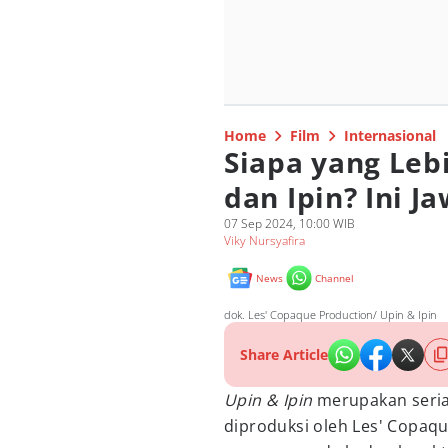
Home
Film
Internasional
Siapa yang Leb
dan Ipin? Ini 
07 Sep 2024, 10:00 WIB
Viky Nursyafira
News
Channel
dok. Les' Copaque Production/ Upin & Ipin
Share Article
Upin & Ipin
merupakan seria
diproduksi oleh Les' Copaqu