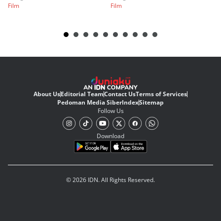
Film
Film
Fi
About Us
Editorial Team
Contact Us
Terms of Services
Pedoman Media Siber
Index
Sitemap
Follow Us
Download
© 2026 IDN. All Rights Reserved.