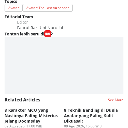
Topics
Avatar
Avatar: The Last Airbender
Editorial Team
Editor
Fahrul Razi Uni Nurullah
Tonton lebih seru di
Related Articles
See More
8 Karakter MCU yang
8 Teknik Bending di Dunia
Da
Nasibnya Paling Misterius
Avatar yang Paling Sulit
Ne
Jelang Doomsday
Dikuasai!
Ma
09 Agu 2026, 17:00 WIB
09 Agu 2026, 16:00 WIB
09