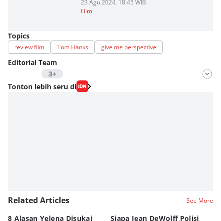
23 Agu 2024, 18:45 WIB
Film
Topics
review film
Tom Hanks
give me perspective
Editorial Team
3+
Editor
Tonton lebih seru di
Fahrul Razi Uni Nurullah
Editor
Estu Putro Wibowo
Editor
Eddy Rusmanto
Related Articles
See More
8 Alasan Yelena Disukai
Siapa Jean DeWolff Polisi
Re