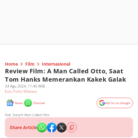
Home
Film
Internasional
Review Film: A Man Called Otto, Saat
Tom Hanks Memerankan Kakek Galak
24 Agu 2024, 11:45 WIB
Estu Putro Wibowo
News
Channel
Add Us on Google
Dok. Sony/A Man Called Otto
Share Article