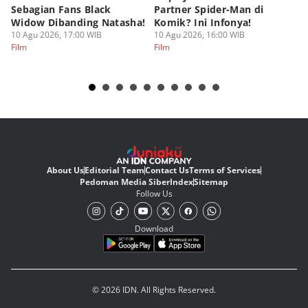
Sebagian Fans Black
Partner Spider-Man di
So
Widow Dibanding Natasha!
Komik? Ini Infonya!
B
10 Agu 2026, 17:00 WIB
10 Agu 2026, 16:00 WIB
10
Film
Film
Fi
About Us
Editorial Team
Contact Us
Terms of Services
Pedoman Media Siber
Index
Sitemap
Follow Us
Download
© 2026 IDN. All Rights Reserved.