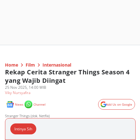
Home
Film
Internasional
Rekap Cerita Stranger Things Season 4
yang Wajib Diingat
25 Nov 2025, 14:00 WIB
Viky Nursyafira
News
Channel
Add Us on Google
Stranger Things (dok. Netflix)
Intinya Sih