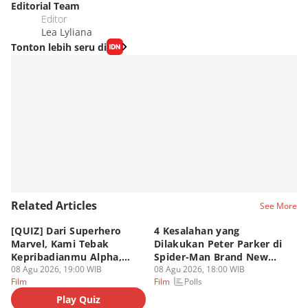
Editorial Team
Editor
Lea Lyliana
Tonton lebih seru di
Related Articles
See More
[QUIZ] Dari Superhero
4 Kesalahan yang
4 
Marvel, Kami Tebak
Dilakukan Peter Parker di
Fa
Kepribadianmu Alpha,
Spider-Man Brand New
A
Beta, atau Omega
08 Agu 2026, 19:00 WIB
Day
08 Agu 2026, 18:00 WIB
08
Polls
Film
Film
Fi
Play Quiz