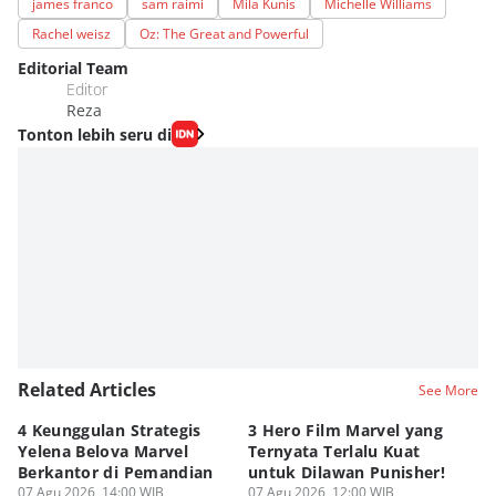
james franco
sam raimi
Mila Kunis
Michelle Williams
Rachel weisz
Oz: The Great and Powerful
Editorial Team
Editor
Reza
Tonton lebih seru di
Related Articles
See More
4 Keunggulan Strategis
3 Hero Film Marvel yang
Ul
Yelena Belova Marvel
Ternyata Terlalu Kuat
Ki
Berkantor di Pemandian
untuk Dilawan Punisher!
Me
07 Agu 2026, 14:00 WIB
07 Agu 2026, 12:00 WIB
07