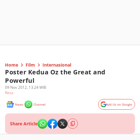
Home
Film
Internasional
Poster Kedua Oz the Great and
Powerful
09 Nov 2012, 13:24 WIB
Reza
News
Channel
Add Us on Google
Share Article