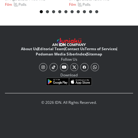
Polls
Polls
Film
Film
Fi
About Us
Editorial Team
Contact Us
Terms of Services
Pedoman Media Siber
Index
Sitemap
Follow Us
Download
© 2026 IDN. All Rights Reserved.