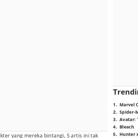
Trendi
1
.
Marvel 
2
.
Spider-
3
.
Avatar: 
4
.
Bleach
5
.
Hunter 
ter yang mereka bintangi, 5 artis ini tak