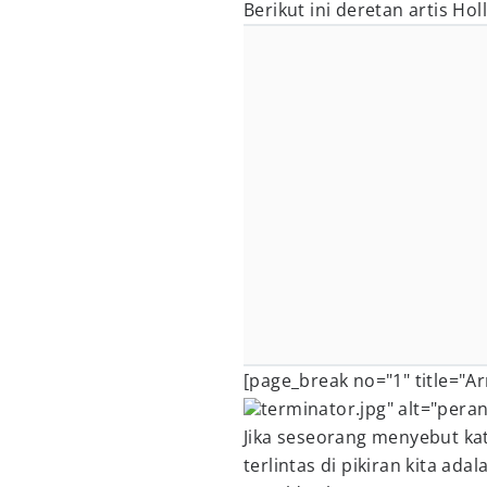
Berikut ini deretan artis Ho
[page_break no="1" title="A
terminator.jpg" alt="peran
Jika seseorang menyebut kat
terlintas di pikiran kita a