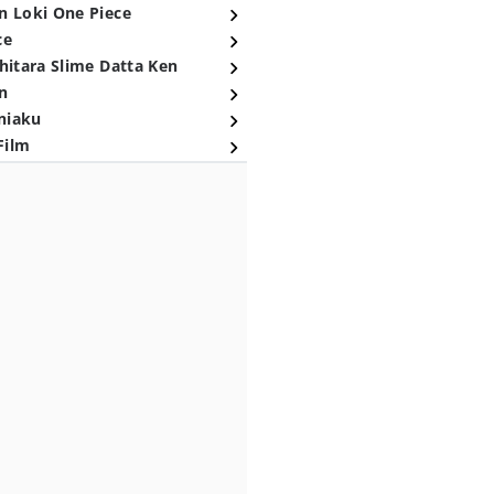
n Loki One Piece
ce
hitara Slime Datta Ken
n
niaku
Film