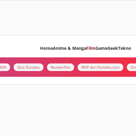
Home
Anime & Manga
Film
Game
Geek
Tekno
i IDN
Quiz Duniaku
Review Film
MVP dari Duniaku.com
On