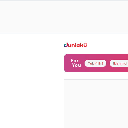
For
Yuk Pilih !
Iklanin d
You