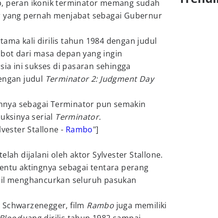
p, peran ikonik terminator memang sudah
r yang pernah menjabat sebagai Gubernur
rtama kali dirilis tahun 1984 dengan judul
bot dari masa depan yang ingin
a ini sukses di pasaran sehingga
engan judul
Terminator 2: Judgment Day
nya sebagai Terminator pun semakin
duksinya serial
Terminator.
lvester Stallone -
Rambo
"]
elah dijalani oleh aktor Sylvester Stallone.
entu aktingnya sebagai tentara perang
sil menghancurkan seluruh pasukan
 Schwarzenegger, film
Rambo
juga memiliki