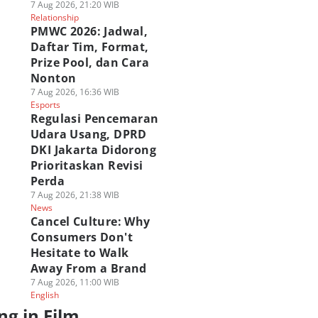
7 Aug 2026, 21:20 WIB
Relationship
PMWC 2026: Jadwal,
Daftar Tim, Format,
Prize Pool, dan Cara
Nonton
7 Aug 2026, 16:36 WIB
Esports
Regulasi Pencemaran
Udara Usang, DPRD
DKI Jakarta Didorong
Prioritaskan Revisi
Perda
7 Aug 2026, 21:38 WIB
News
Cancel Culture: Why
Consumers Don't
Hesitate to Walk
Away From a Brand
7 Aug 2026, 11:00 WIB
English
ng in Film