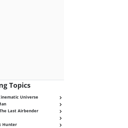
ng Topics
Cinematic Universe
Man
The Last Airbender
x Hunter