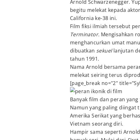
Arnold Schwarzenegger. Yu
begitu melekat kepada akto
California ke-38 ini.
Film fiksi ilmiah tersebut pe
Terminator.
Mengisahkan ro
menghancurkan umat manusi
dibuatkan
sekuel
lanjutan d
tahun 1991.
Nama Arnold bersama peran
melekat seiring terus dipro
[page_break no="2" title="Sy
Banyak film dan peran yang t
Namun yang paling diingat t
Amerika Serikat yang berha
Vietnam seorang diri.
Hampir sama seperti Arnold