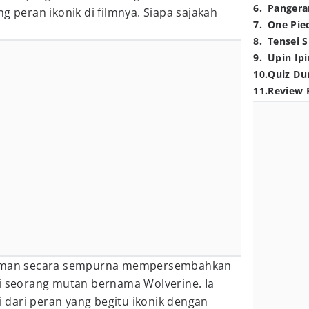
6
.
Pangera
g peran ikonik di filmnya. Siapa sajakah
7
.
One Pie
8
.
Tensei S
9
.
Upin Ipi
10
.
Quiz Du
11
.
Review 
man secara sempurna mempersembahkan
ai seorang mutan bernama Wolverine. Ia
dari peran yang begitu ikonik dengan