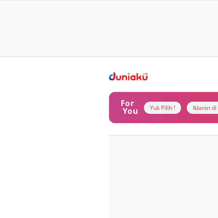
For
Yuk Pilih !
Iklanin d
You