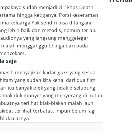
tampaknya sudah menjadi ciri khas Death
pertama hingga ketiganya. Porsi keseraman
ama keluarga Yak sendiri bisa ditangani
ng lebih baik dan metodis, namun terlalu
audionya yang langsung menggelegar
u malah mengganggu telinga dari pada
 mencekam.
da saja
ini masih menyajikan kadar
gore
yang sesuai
hitam yang sudah kita kenal dari dua film
ri itu banyak efek yang tidak diselubungi
uk-makhluk monyet yang menyerang di hutan
uatnya terlihat blak-blakan malah jauh
bat terlihat terbatas. Inipun belum lagi
hluk ularnya.