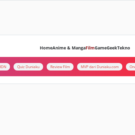
Home
Anime & Manga
Film
Game
Geek
Tekno
i IDN
Quiz Duniaku
Review Film
MVP dari Duniaku.com
On