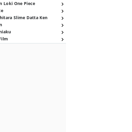
n Loki One Piece
ce
hitara Slime Datta Ken
n
niaku
Film