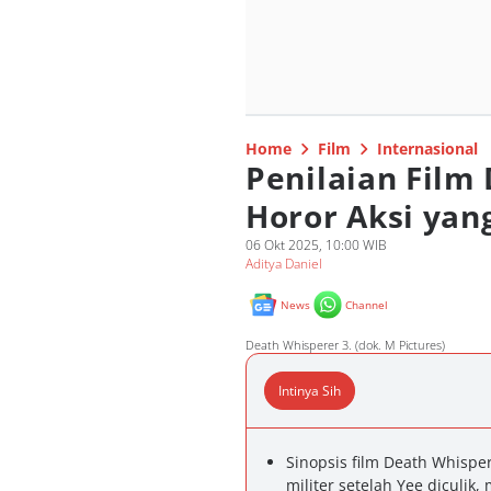
Home
Film
Internasional
Penilaian Film
Horor Aksi yan
06 Okt 2025, 10:00 WIB
Aditya Daniel
News
Channel
Death Whisperer 3. (dok. M Pictures)
Intinya Sih
Sinopsis film Death Whisper
militer setelah Yee diculik,