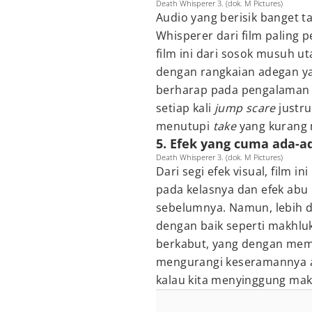
Death Whisperer 3. (dok. M Pictures)
Audio yang berisik banget 
Whisperer dari film paling 
film ini dari sosok musuh ut
dengan rangkaian adegan ya
berharap pada pengalaman 
setiap kali
jump scare
justr
menutupi
take
yang kurang
5. Efek yang cuma ada-a
Death Whisperer 3. (dok. M Pictures)
Dari segi efek visual, film 
pada kelasnya dan efek abu 
sebelumnya. Namun, lebih da
dengan baik seperti makhl
berkabut, yang dengan memb
mengurangi keseramannya aki
kalau kita menyinggung mak