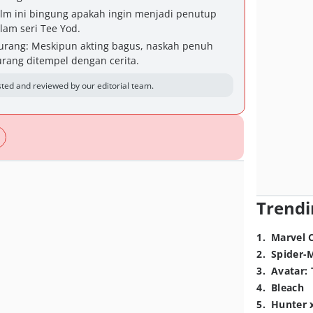
Film ini bingung apakah ingin menjadi penutup
alam seri Tee Yod.
kurang: Meskipun akting bagus, naskah penuh
urang ditempel dengan cerita.
ted and reviewed by our editorial team.
Trendi
1
.
Marvel 
2
.
Spider-
3
.
Avatar: 
4
.
Bleach
5
.
Hunter 