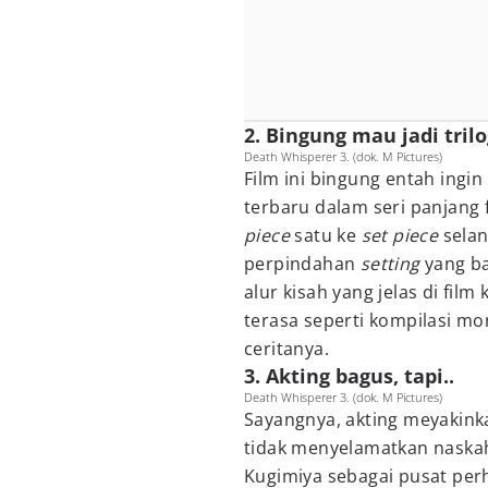
2. Bingung mau jadi trilo
Death Whisperer 3. (dok. M Pictures)
Film ini bingung entah ingin
terbaru dalam seri panjang f
piece
satu ke
set piece
selan
perpindahan
setting
yang b
alur kisah yang jelas di fil
terasa seperti kompilasi m
ceritanya.
3. Akting bagus, tapi..
Death Whisperer 3. (dok. M Pictures)
Sayangnya, akting meyakinka
tidak menyelamatkan naska
Kugimiya sebagai pusat perh