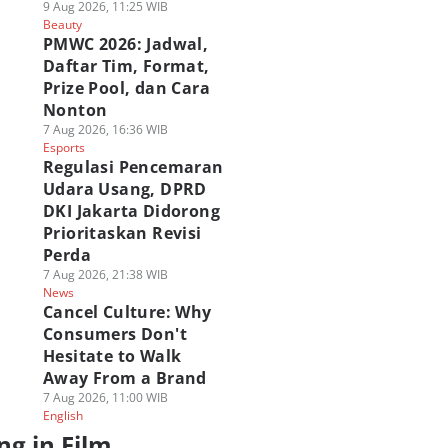
9 Aug 2026, 11:25 WIB
Beauty
PMWC 2026: Jadwal,
Daftar Tim, Format,
Prize Pool, dan Cara
Nonton
7 Aug 2026, 16:36 WIB
Esports
Regulasi Pencemaran
Udara Usang, DPRD
DKI Jakarta Didorong
Prioritaskan Revisi
Perda
7 Aug 2026, 21:38 WIB
News
Cancel Culture: Why
Consumers Don't
Hesitate to Walk
Away From a Brand
7 Aug 2026, 11:00 WIB
English
ng in Film