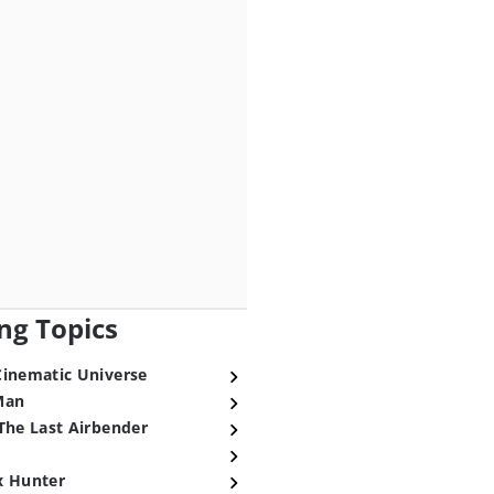
ng Topics
Cinematic Universe
Man
The Last Airbender
x Hunter