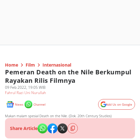
Home
Film
Internasional
Pemeran Death on the Nile Berkumpul
Rayakan Rilis Filmnya
09 Feb 2022, 19:05 WIB
Fahrul Razi Uni Nurullah
News
Channel
Add Us on Google
Makan malam spesial Death on the Nile. (Dok. 20th Century Studios)
Share Article