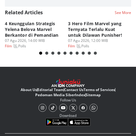
Related Articles
See More
4 Keunggulan Strategis
3 Hero Film Marvel yang
Ul
Yelena Belova Marvel
Ternyata Terlalu Kuat
Ki
Berkantor di Pemandian
untuk Dilawan Punisher!
Me
07 Agu 2026, 14:00 WIB
07 Agu 2026, 12:00 WIB
07
Polls
Polls
Film
Film
Fi
About Us
Editorial Team
Contact Us
Terms of Services
Pedoman Media Siber
Index
Sitemap
Follow Us
Download