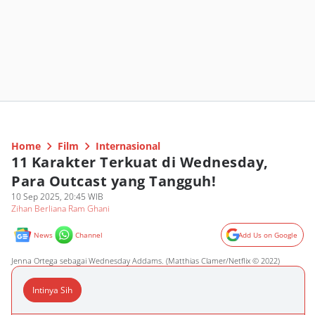
Home
Film
Internasional
11 Karakter Terkuat di Wednesday,
Para Outcast yang Tangguh!
10 Sep 2025, 20:45 WIB
Zihan Berliana Ram Ghani
News
Channel
Add Us on Google
Jenna Ortega sebagai Wednesday Addams. (Matthias Clamer/Netflix © 2022)
Intinya Sih