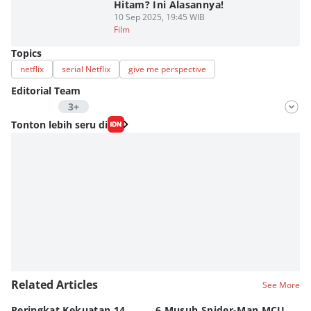
Hitam? Ini Alasannya!
10 Sep 2025, 19:45 WIB
Film
Topics
netflix
serial Netflix
give me perspective
Editorial Team
3+
Editor
Tonton lebih seru di
Fahrul Razi Uni Nurullah
Editor
Nadia Agatha Pramesthi
Editor
Zihan Berliana Ram Ghani
Editor
Eddy Rusmanto
Related Articles
See More
Peringkat Kekuatan 14
6 Musuh Spider-Man MCU
4 