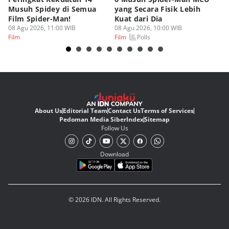
Musuh Spidey di Semua
yang Secara Fisik Lebih
Ye
Film Spider-Man!
Kuat dari Dia
B
08 Agu 2026, 11:00 WIB
08 Agu 2026, 10:00 WIB
07
Polls
Film
Film
Fi
About Us
Editorial Team
Contact Us
Terms of Services
Pedoman Media Siber
Index
Sitemap
Follow Us
Download
© 2026 IDN. All Rights Reserved.