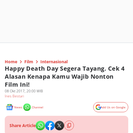
Home
Film
Internasional
Happy Death Day Segera Tayang. Cek 4
Alasan Kenapa Kamu Wajib Nonton
Film Ini!
08 Okt 2017, 20:00 WIB
Ines Bestari
News
Channel
Add Us on Google
Share Article