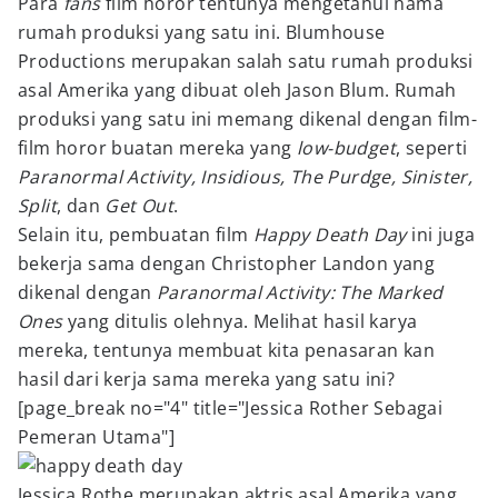
Para
fans
film horor tentunya mengetahui nama
rumah produksi yang satu ini. Blumhouse
Productions merupakan salah satu rumah produksi
asal Amerika yang dibuat oleh Jason Blum. Rumah
produksi yang satu ini memang dikenal dengan film-
film horor buatan mereka yang
low-budget
, seperti
Paranormal Activity, Insidious, The Purdge,
Sinister,
Split
,
dan
Get Out
.
Selain itu, pembuatan film
Happy Death Day
ini juga
bekerja sama dengan Christopher Landon yang
dikenal dengan
Paranormal Activity: The Marked
Ones
yang ditulis olehnya. Melihat hasil karya
mereka, tentunya membuat kita penasaran kan
hasil dari kerja sama mereka yang satu ini?
[page_break no="4" title="Jessica Rother Sebagai
Pemeran Utama"]
Jessica Rothe merupakan aktris asal Amerika yang