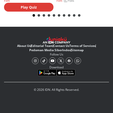
Polls
Film
Film
Fi
Play Quiz
About Us
Editorial Team
Contact Us
Terms of Services
Pedoman Media Siber
Index
Sitemap
Follow Us
Download
© 2026 IDN. All Rights Reserved.