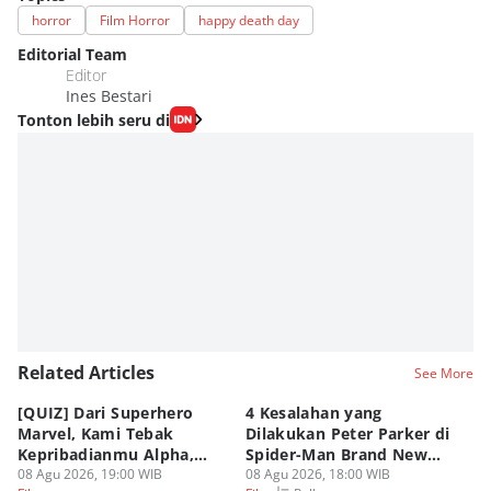
horror
Film Horror
happy death day
Editorial Team
Editor
Ines Bestari
Tonton lebih seru di
Related Articles
See More
[QUIZ] Dari Superhero
4 Kesalahan yang
4 
Marvel, Kami Tebak
Dilakukan Peter Parker di
Fa
Kepribadianmu Alpha,
Spider-Man Brand New
A
Beta, atau Omega
08 Agu 2026, 19:00 WIB
Day
08 Agu 2026, 18:00 WIB
08