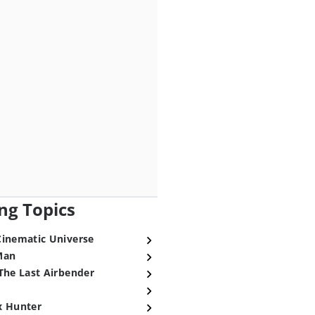
ng Topics
Cinematic Universe
Man
The Last Airbender
x Hunter