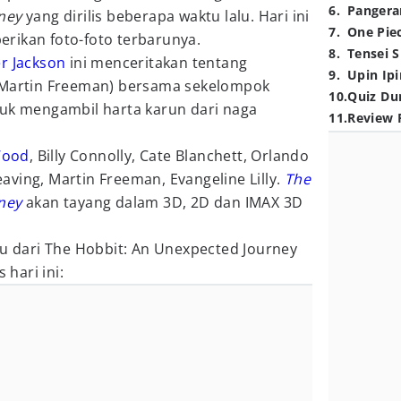
6
.
Pangera
rney
yang dirilis beberapa waktu lalu. Hari ini
7
.
One Pie
erikan foto-foto terbarunya.
8
.
Tensei S
r Jackson
ini menceritakan tentang
9
.
Upin Ipi
(Martin Freeman) bersama sekelompok
10
.
Quiz Du
tuk mengambil harta karun dari naga
11
.
Review 
Wood
, Billy Connolly, Cate Blanchett, Orlando
ving, Martin Freeman, Evangeline Lilly.
The
ney
akan tayang dalam 3D, 2D dan IMAX 3D
ru dari The Hobbit: An Unexpected Journey
 hari ini: