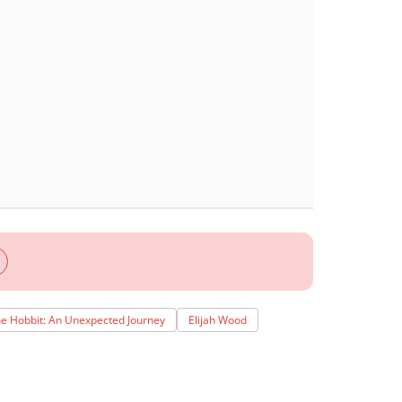
e Hobbit: An Unexpected Journey
Elijah Wood