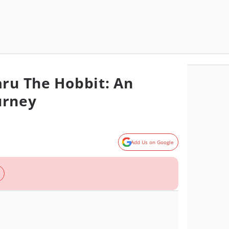
aru The Hobbit: An
urney
Add Us on Google