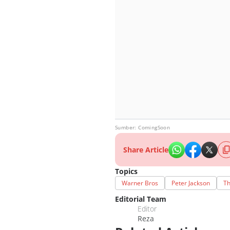
Sumber: ComingSoon
Share Article
Topics
Warner Bros
Peter Jackson
Th
Editorial Team
Editor
Reza