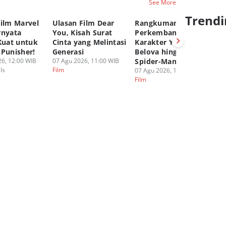
See More
Trendi
Film Marvel
Ulasan Film Dear
Rangkuman
T
rnyata
You, Kisah Surat
Perkembangan
Ta
Kuat untuk
Cinta yang Melintasi
Karakter Yelena
M
 Punisher!
Generasi
Belova hingga
de
6, 12:00 WIB
07 Agu 2026, 11:00 WIB
Spider-Man BND
06
ls
Film
Fi
07 Agu 2026, 10:00 WIB
Film