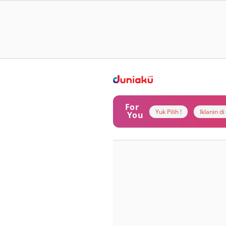
For
Yuk Pilih !
Iklanin d
You