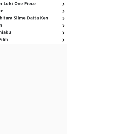
n Loki One Piece
ce
hitara Slime Datta Ken
n
niaku
Film