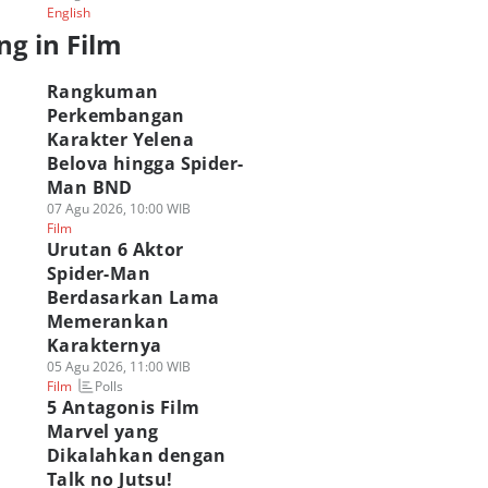
English
ng in Film
ahukah Kamu?
Apakah Ned Leeds
8 Kemiripan Zahee
hun Lahir Bibi
Mulai Ingat Peter
dan Tagah,
Rangkuman
ay MCU Sama
Parker di Spider-
Airbender Kuat
ngan Aktrisnya!
Man Brand New
Musuh Avatar!
Perkembangan
 Agu 2026, 20:02 WIB
Day?
06 Agu 2026, 16:00 WIB
Karakter Yelena
Polls
lm
Film
06 Agu 2026, 17:00 WIB
Belova hingga Spider-
Polls
Film
Man BND
07 Agu 2026, 10:00 WIB
Film
Urutan 6 Aktor
Spider-Man
Berdasarkan Lama
Memerankan
Karakternya
05 Agu 2026, 11:00 WIB
Polls
Film
5 Antagonis Film
Marvel yang
Dikalahkan dengan
Talk no Jutsu!