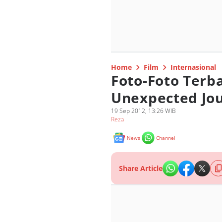
Home
Film
Internasional
Foto-Foto Terb
Unexpected Jo
19 Sep 2012, 13:26 WIB
Reza
News
Channel
Share Article