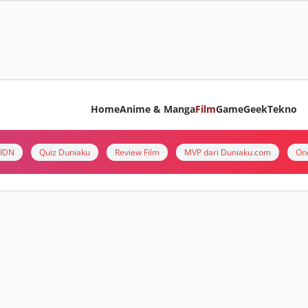
Home
Anime & Manga
Film
Game
Geek
Tekno
i IDN
Quiz Duniaku
Review Film
MVP dari Duniaku.com
On