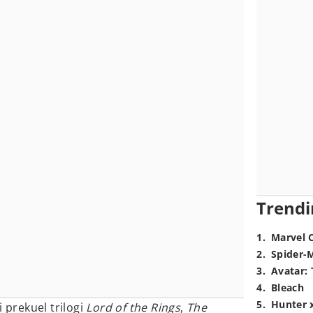
Trendi
1
.
Marvel 
2
.
Spider-
3
.
Avatar: 
4
.
Bleach
5
.
Hunter 
i prekuel trilogi
Lord of the Rings
,
The