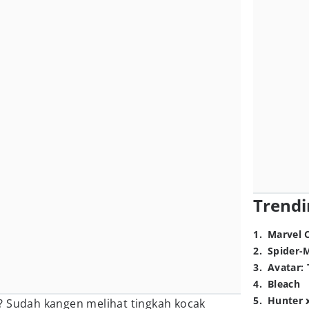
Trendi
1
.
Marvel 
2
.
Spider-
3
.
Avatar: 
4
.
Bleach
5
.
Hunter 
? Sudah kangen melihat tingkah kocak