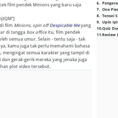
6
.
Pangera
cek film pendek Minions yang baru saja
7
.
One Pie
8
.
Tensei S
mjtQM"]
9
.
Upin Ipi
di film
Minions
,
spin off
Despicable Me
yang
10
.
Quiz Du
ar di tangga
box office
itu, film pendek
11
.
Review 
oleh semua umur. Selain - tentu saja - tak
nya, kamu juga tak perlu memahami bahasa
 mengingat semua karakter yang tampil di
si dan gerak-gerik mereka yang jenaka juga
han plot video tersebut.