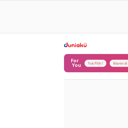
For
Yuk Pilih !
Iklanin d
You