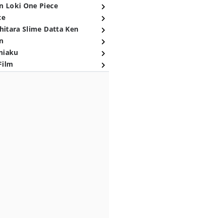
n Loki One Piece
ce
hitara Slime Datta Ken
n
niaku
Film