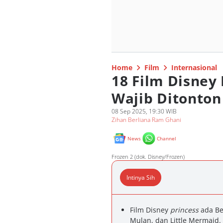
Home
Film
Internasional
18 Film Disney
Wajib Ditonton
08 Sep 2025, 19:30 WIB
Zihan Berliana Ram Ghani
News
Channel
Frozen 2 (dok. Disney/Frozen)
Intinya Sih
Film Disney
princess
ada Be
Mulan, dan Little Mermaid.