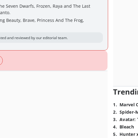
e Seven Dwarfs, Frozen, Raya and The Last
canto.
ing Beauty, Brave, Princess And The Frog,
ted and reviewed by our editorial team.
Trendi
1
.
Marvel 
2
.
Spider-
3
.
Avatar: 
4
.
Bleach
5
.
Hunter 