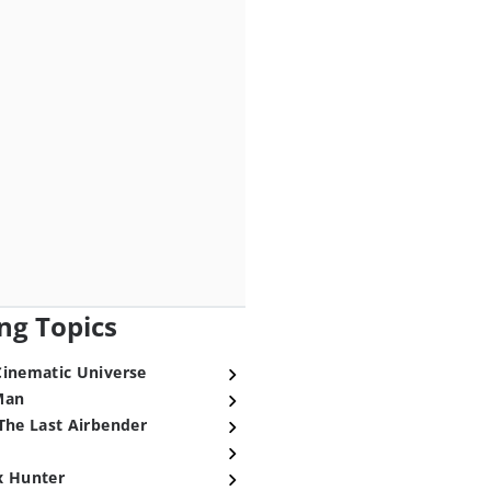
ng Topics
Cinematic Universe
Man
The Last Airbender
x Hunter