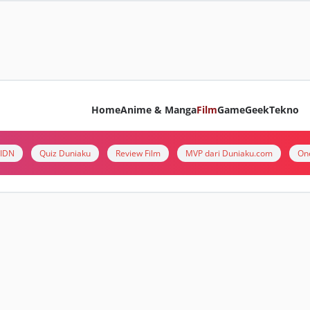
Home
Anime & Manga
Film
Game
Geek
Tekno
i IDN
Quiz Duniaku
Review Film
MVP dari Duniaku.com
On