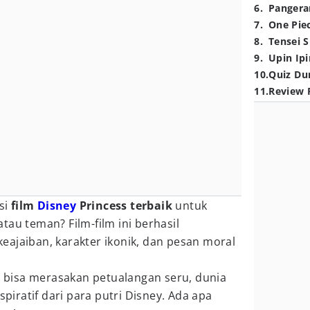
6
.
Pangera
7
.
One Pie
8
.
Tensei S
9
.
Upin Ipi
10
.
Quiz Du
11
.
Review 
si
film
Disney
Princess terbaik
untuk
tau teman? Film-film ini berhasil
eajaiban, karakter ikonik, dan pesan moral
mu bisa merasakan petualangan seru, dunia
spiratif dari para putri Disney. Ada apa