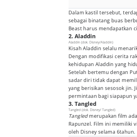
Dalam kastil tersebut, terd
sebagai binatang buas berb
Beast harus mendapatkan cin
2. Aladdin
Aladdin (dok. Disney/Aladdin)
Kisah Aladdin selalu menari
Dengan modifikasi cerita rak
kehidupan Aladdin yang hid
Setelah bertemu dengan Putri
sadar diri tidak dapat memi
yang berisikan sesosok jin. 
permintaan bagi siapapun 
3. Tangled
Tangled (dok. Disney/ Tangled)
Tangled
merupakan film adap
Rapunzel. Film ini memilik
oleh Disney selama 6tahun.