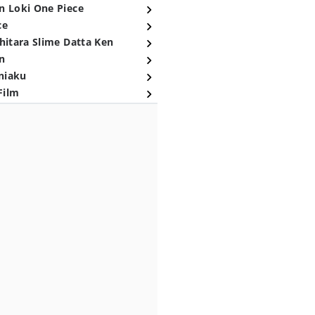
n Loki One Piece
ce
hitara Slime Datta Ken
n
niaku
Film