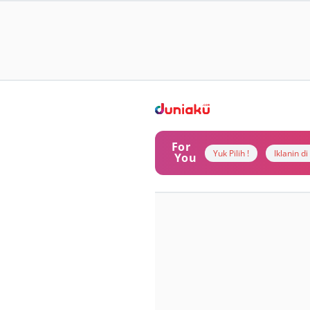
For
Yuk Pilih !
Iklanin d
You