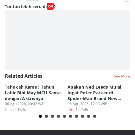
Editor
Tonton lebih seru di
Nadia Agatha Pramesthi
Editor
Viky Nursyafira
Editor
Eddy Rusmanto
Related Articles
See More
Tahukah Kamu? Tahun
Apakah Ned Leeds Mulai
8 
Lahir Bibi May MCU Sama
Ingat Peter Parker di
Ta
dengan Aktrisnya!
Spider-Man Brand New
M
06 Agu 2026, 20:02 WIB
Day?
06 Agu 2026, 17:00 WIB
06
Polls
Polls
Film
Film
Fi