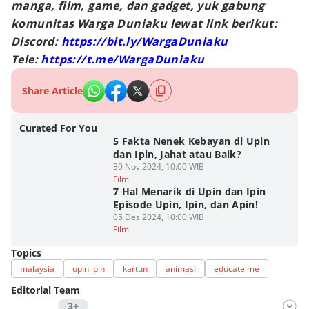
manga, film, game, dan gadget, yuk gabung
komunitas Warga Duniaku lewat link berikut:
Discord:
https://bit.ly/WargaDuniaku
Tele:
https://t.me/WargaDuniaku
Share Article
Curated For You
5 Fakta Nenek Kebayan di Upin
dan Ipin, Jahat atau Baik?
30 Nov 2024, 10:00 WIB
Film
7 Hal Menarik di Upin dan Ipin
Episode Upin, Ipin, dan Apin!
05 Des 2024, 10:00 WIB
Film
Topics
malaysia
upin ipin
kartun
animasi
educate me
Editorial Team
3+