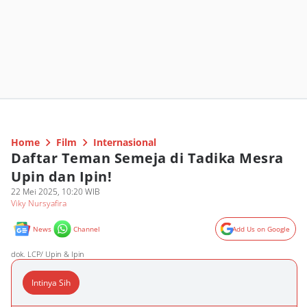
Home
Film
Internasional
Daftar Teman Semeja di Tadika Mesra
Upin dan Ipin!
22 Mei 2025, 10:20 WIB
Viky Nursyafira
News
Channel
Add Us on Google
dok. LCP/ Upin & Ipin
Intinya Sih