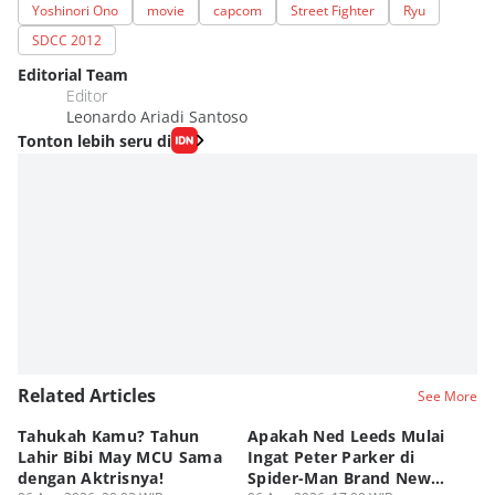
Yoshinori Ono
movie
capcom
Street Fighter
Ryu
SDCC 2012
Editorial Team
Editor
Leonardo Ariadi Santoso
Tonton lebih seru di
Related Articles
See More
Tahukah Kamu? Tahun
Apakah Ned Leeds Mulai
8 
Lahir Bibi May MCU Sama
Ingat Peter Parker di
Ta
dengan Aktrisnya!
Spider-Man Brand New
M