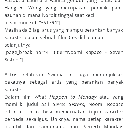
Rasputia Latimore wanita gendut yang jahat, dan
Hangten Wong yang merupakan pemilik panti
asuhan di mana Norbit tinggal saat kecil.
[read_more id="361794"]
Masih ada 3 lagi artis yang mampu perankan banyak
karakter dalam sebuah film. Cek di halaman
selanjutnya!
[page_break no="4" title="Noomi Rapace - Seven
Sisters"]
Aktris kelahiran Swedia ini juga menunjukkan
bakatnya sebagai artis yang perankan banyak
karakter.
Dalam film
What Happen to Monday
atau yang
memiliki judul asli
Seves Sisters
, Noomi Repace
dituntut untuk bisa memernakan tujuh karakter
berbeda sekaligus. Uniknya, nama setiap karakter
diambil dari nama-nama hari. Seperti Monday,