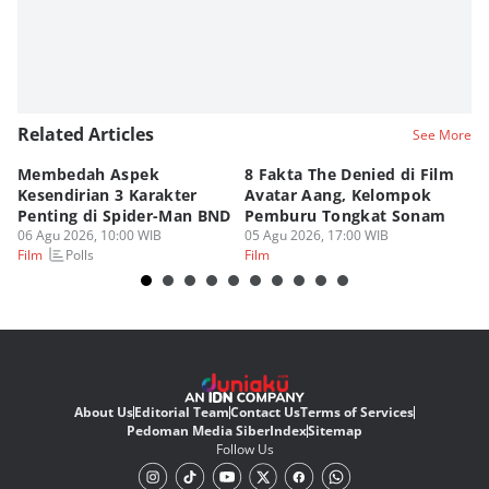
Related Articles
See More
Membedah Aspek
8 Fakta The Denied di Film
P
Kesendirian 3 Karakter
Avatar Aang, Kelompok
Da
Penting di Spider-Man BND
Pemburu Tongkat Sonam
M
06 Agu 2026, 10:00 WIB
05 Agu 2026, 17:00 WIB
05
Polls
Film
Film
Fi
About Us
Editorial Team
Contact Us
Terms of Services
Pedoman Media Siber
Index
Sitemap
Follow Us