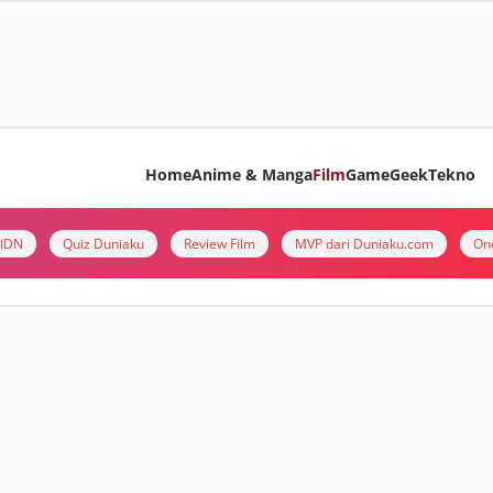
Home
Anime & Manga
Film
Game
Geek
Tekno
i IDN
Quiz Duniaku
Review Film
MVP dari Duniaku.com
On