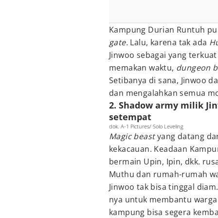
Kampung Durian Runtuh pun
gate.
Lalu, karena tak ada
H
Jinwoo sebagai yang terkuat
memakan waktu,
dungeon 
Setibanya di sana, Jinwoo 
dan mengalahkan semua mon
2. Shadow army milik J
setempat
dok. A-1 Pictures/ Solo Leveling
Magic beast
yang datang da
kekacauan. Keadaan Kampun
bermain Upin, Ipin, dkk. ru
Muthu dan rumah-rumah wa
Jinwoo tak bisa tinggal dia
nya untuk membantu warga 
kampung bisa segera kembali