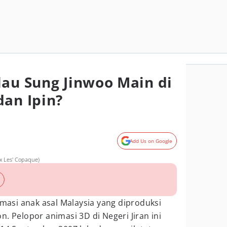
lau Sung Jinwoo Main di
dan Ipin?
Add Us on Google
s x Les' Copaque)
imasi anak asal Malaysia yang diproduksi
. Pelopor animasi 3D di Negeri Jiran ini