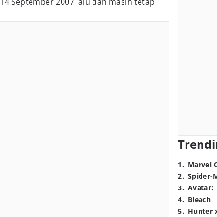
 14 September 2007 lalu dan masih tetap
Trendi
1
.
Marvel 
2
.
Spider-
3
.
Avatar: 
4
.
Bleach
5
.
Hunter 