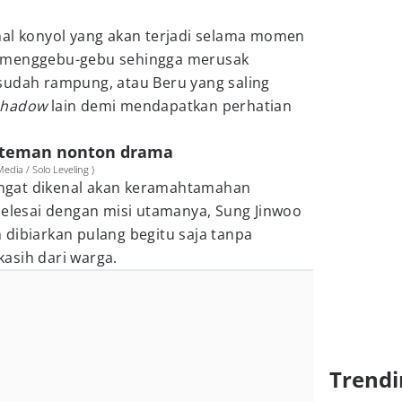
hal konyol yang akan terjadi selama momen
alu menggebu-gebu sehingga merusak
sudah rampung, atau Beru yang saling
shadow
lain demi mendapatkan perhatian
i teman nonton drama
dia / Solo Leveling )
ngat dikenal akan keramahtamahan
selesai dengan misi utamanya, Sung Jinwoo
dibiarkan pulang begitu saja tanpa
asih dari warga.
Trendi