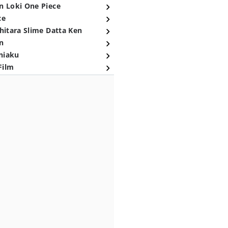
n Loki One Piece
ce
hitara Slime Datta Ken
n
niaku
Film