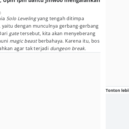
k, Upin Ipin bantu Jinwoo mengalahkan
)
nia
Solo Leveling
yang tengah ditimpa
l, yaitu dengan munculnya gerbang-gerbang
Dari
gate
tersebut, kita akan menyeberang
huni
magic beast
berbahaya. Karena itu, bos
ahkan agar tak terjadi
dungeon break.
Tonton lebi