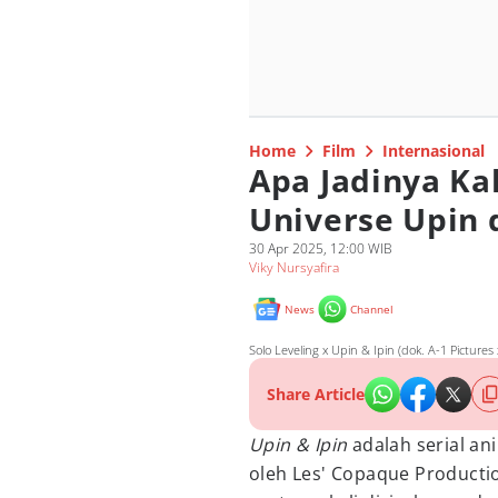
Home
Film
Internasional
Apa Jadinya Ka
Universe Upin 
30 Apr 2025, 12:00 WIB
Viky Nursyafira
News
Channel
Solo Leveling x Upin & Ipin (dok. A-1 Picture
Share Article
Upin & Ipin
adalah serial an
oleh Les' Copaque Production