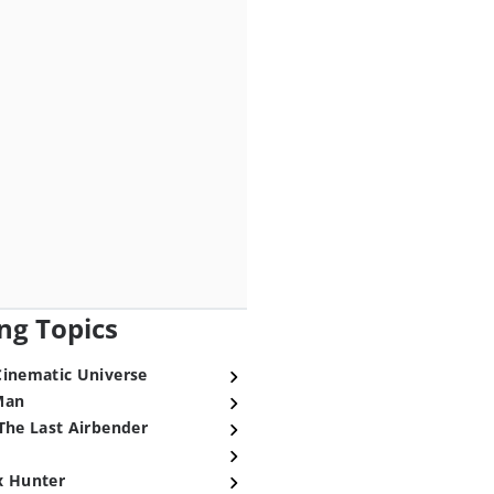
ng Topics
Cinematic Universe
Man
The Last Airbender
x Hunter