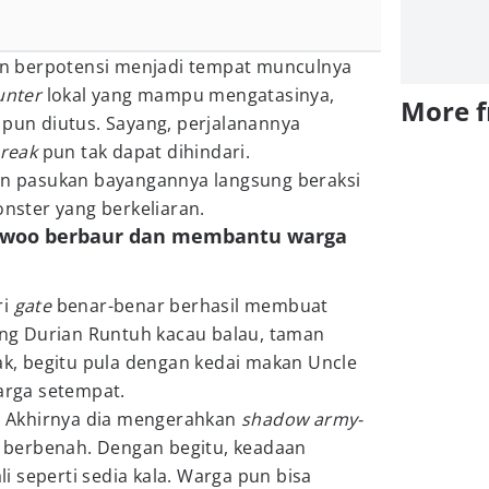
 berpotensi menjadi tempat munculnya
unter
lokal yang mampu mengatasinya,
More 
 pun diutus. Sayang, perjalanannya
break
pun tak dapat dihindari.
dan pasukan bayangannya langsung beraksi
ster yang berkeliaran.
inwoo berbaur dan membantu warga
ri
gate
benar-benar berhasil membuat
g Durian Runtuh kacau balau, taman
sak, begitu pula dengan kedai makan Uncle
rga setempat.
m. Akhirnya dia mengerahkan
shadow army-
berbenah. Dengan begitu, keadaan
 seperti sedia kala. Warga pun bisa