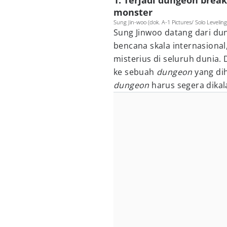
1. Terjadi dungeon brea
monster
Sung Jin-woo (dok. A-1 Pictures/ Solo Leveling
Sung Jinwoo datang dari du
bencana skala internasiona
misterius di seluruh dunia. 
ke sebuah
dungeon
yang di
dungeon
harus segera dikal