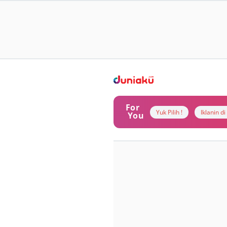
For
Yuk Pilih !
Iklanin d
You