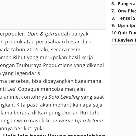
6
.
Pangera
7
.
One Pie
8
.
Tensei S
9
.
Upin Ipi
10
.
Quiz Du
terpopuler,
Upin & Ipin
sudah banyak
11
.
Review 
n produk atau perusahaan besar dari
pada tahun 2014 lalu, secara resmi
aman Ribut yang merupakan hasil kerja
engan Tsuburaya Productions yang dikenal
 yang legendaris.
ma tersebut, bisa dibayangkan bagaimana
nanti Les' Copaque mencoba menjalin
tu anime, contohnya
Solo Leveling
yang saat
ngkan. Kita pasti akan menantikan apa saja
elama berada di Kampung Durian Runtuh.
u Sung Jinwoo masuk ke
universe Upin & Ipin
?
nya berikut, yuk!