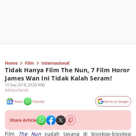
Home
Film
Internasional
Tidak Hanya Film The Nun, 7 Film Horor
James Wan Ini Tidak Kalah Seram!
10 Sep 2018, 20:00 WIB
Adhitya Daniel
News
Channel
Add Us on Google
Share Article
Film
The Nun
sudah tayang di bioskop-bioskop