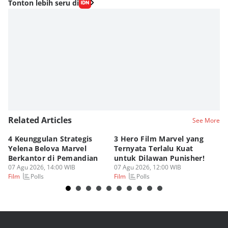
Tonton lebih seru di
Related Articles
See More
4 Keunggulan Strategis
3 Hero Film Marvel yang
Ul
Yelena Belova Marvel
Ternyata Terlalu Kuat
Ki
Berkantor di Pemandian
untuk Dilawan Punisher!
Me
07 Agu 2026, 14:00 WIB
07 Agu 2026, 12:00 WIB
07
Polls
Polls
Film
Film
Fi